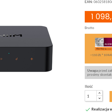
EAN:
060258180
1 098,
Brutto
~110 ZŁ * 10 RA
Uwaga
przed za
prosimy skontakt
Ilość

Realizacja w