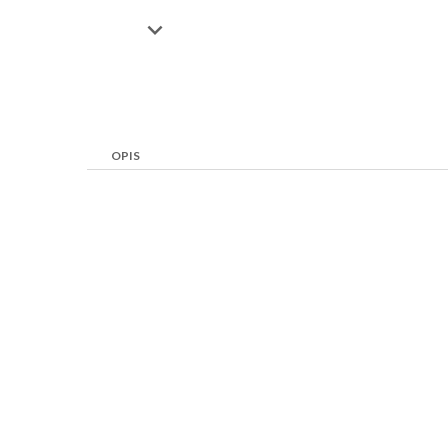

OPIS