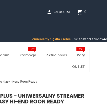
person
shopping_cart
0
ZALOGUJ SIĘ
Zmieniamy się dla Ciebie
– sklep w przebudowie –
Przepr
HOT
0%
Forum
Promocje
Aktualności
Raty
OUTLET
io klasy hi-end Roon Ready
 PLUS - UNIWERSALNY STREAMER
ASY HI-END ROON READY