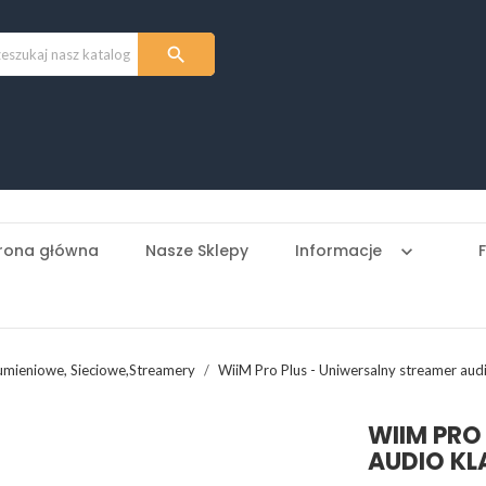

rona główna
Nasze Sklepy
Informacje
keyboard_arrow_down
umieniowe, Sieciowe,Streamery
WiiM Pro Plus - Uniwersalny streamer aud
WIIM PRO
AUDIO KL