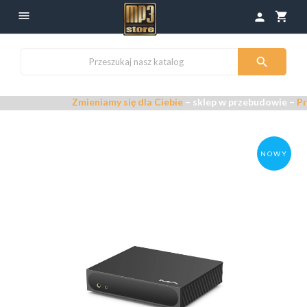

shopping_cart
person

Zmieniamy się dla Ciebie
– sklep w przebudowie –
Przepras
NOWY