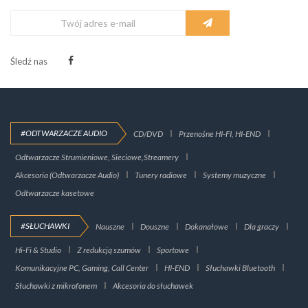
Śledź nas
#ODTWARZACZE AUDIO
CD/DVD
Przenośne HI-FI, HI-END
Odtwarzacze Strumieniowe, Sieciowe,Streamery
Akcesoria (Odtwarzacze Audio)
Tunery radiowe
Systemy muzyczne
Odtwarzacze kasetowe
#SŁUCHAWKI
Nauszne
Douszne
Dokanałowe
Dla graczy
Hi-Fi & Studio
Z redukcją szumów
Sportowe
Komunikacyjne PC, Gaming, Call Center
HI-END
Słuchawki Bluetooth
Słuchawki z mikrofonem
Akcesoria do słuchawek