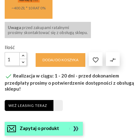
~400 ZŁ * 10 RAT 0%
Uwaga
przed zakupami ratalnymi
prosimy skontaktować się z obsługą sklepu.
Ilość

compare_arrows
DODAJ DO KOSZYKA

Realizacja w ciągu: 1 - 20 dni - przed dokonaniem
przedpłaty prosimy o potwierdzenie dostępności z obsługą
sklepu!
WEŹ LEASING TERAZ
Zapytaj o produkt