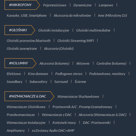
#MIKROFONY
Pojemnościowe
Dynamiczne
Lampowe
Karaoke, USB, Smartphone
Akcesoria do mikrofonów
Inne (Mikrofony DJ)
#GŁOŚNIKI
Głośniki instalacyjne
Głośniki multimedialne
Głośniki przenośne/bluetooth
Głośniki Streaming/WIFI
Głośniki zewnętrzne
Akcesoria (Głośniki)
#KOLUMNY
Akcesoria (kolumny)
Aktywne
Centralne (kolumny)
Efektowe
Kino domowe
Podłogowe stereo
Podstawkowe, monitory
Soundbary
Subwoofery
Surround
Ścienne
#WZMACNIACZE & DAC
Wzmacniacze Słuchawkowe
Wzmacniacze Głośnikowe
Przetwornik A/C , Preamp Gramofonowy
Przedwzmacniacze
Wzmacniacze z DAC
Akcesoria (Wzmacniacze & DAC)
Wzmacniacze Instalacyjne
Końcówki mocy
DAC -Przetworniki
Amplitunery
xxZestawy Audio DAC+AMP