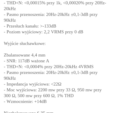
- THD+N: <0,00015% przy 1k, <0,00020% przy 20Hz-
20kHz
- Pasmo przenoszenia: 20Hz-20kHz ±0,1-3dB przy
90kHz
- Przesłuch kanału: >-133dB
- Poziom wyjściowy: 2,2 VRMS przy 0 dB
Wyjście słuchawkowe:
Zbalansowane 4,4 mm
- SNR: 117dB ważone A
- THD+N: <0,0004% przy 20Hz-20kHz 4VRMS
- Pasmo przenoszenia: 20Hz-20kHz ±0,1-3dB przy
90kHz
- Impedancja wyjściowa: <22Ω
- Moc wyjściowa: 2200 mw przy 33 Ω, 950 mw przy
300 Ω, 500 mw przy 600 Ω, 1% THD
- Wzmocnienie: +14dB
Niezbalansowane 6,35 mm