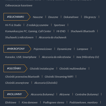
Odtwarzacze kasetowe
#SŁUCHAWKI
Nauszne
Douszne
Dokanałowe
Dla graczy
Hi-Fi & Studio
Z redukcją szumów
Sportowe
Komunikacyjne PC, Gaming, Call Center
HI-END
Słuchawki Bluetooth
Słuchawki z mikrofonem
Akcesoria do słuchawek
#MIKROFONY
Pojemnościowe
Dynamiczne
Lampowe
Karaoke, USB, Smartphone
Akcesoria do mikrofonów
Inne (Mikrofony DJ)
#GŁOŚNIKI
Głośniki instalacyjne
Głośniki multimedialne
Głośniki przenośne/bluetooth
Głośniki Streaming/WIFI
Głośniki zewnętrzne
Akcesoria (Głośniki)
#KOLUMNY
Akcesoria (kolumny)
Aktywne
Centralne (kolumny)
Efektowe
Kino domowe
Podłogowe stereo
Podstawkowe, monitory