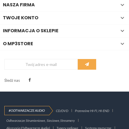
NASZA FIRMA

TWOJE KONTO

INFORMACJA O SKLEPIE

O MP3STORE

Śledź nas
#ODTWARZACZE AUDIO
CD/DVD
Przenośne HI-FI, HI-END
Odtwarzacze Strumieniowe, Sieciowe,Streamery
Akcesoria (Odtwarzacze Audio)
Tunery radiowe
Systemy muzyczne