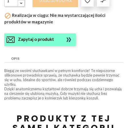

compare_arrows
DODAJ DO KOSZYKA

Realizacja w ciągu: Nie ma wystarczającej ilości
produktów w magazynie
Zapytaj o produkt
OPIS
Biegaj ze swoimi słuchawkami w pełnym komforcie! Te niepozorne
silikonowe prowadnice sprawią, że słuchawka będzie pewnie trzymać
się w uchu. Idealne do sportów, ale również podczas codziennego
użytku.
Dzięki anatomicznemu kształtowi dobrze trzymają się ucha i pozwalają
na cieszenie się ulubioną muzyką. Gdy muzyki nie słuchasz bez
problemu zaczepisz je o kołnierzyk lub kieszonkę koszuli.
PRODUKTY Z TEJ