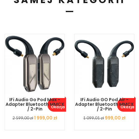
SAMEJ KATEGORII
IFi Audio Go Pod Max -
IFi Audio GO Pod Air -
Adapter Bluetooth MMCX
Adapter Bluetooth MMCX
Okazja ..
Okazja ..
/ 2-Pin
/ 2-Pin
Cena
Cena
1 999,00 zł
Cena
Cena
999,00 zł
2 599,00 zł
1 099,01 zł
podstawowa
podstawowa