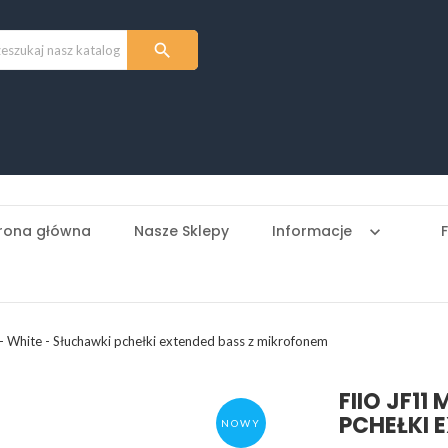

rona główna
Nasze Sklepy
Informacje
keyboard_arrow_down
- White - Słuchawki pchełki extended bass z mikrofonem
FIIO JF11
PCHEŁKI 
NOWY