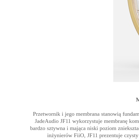
M
Przetwornik i jego membrana stanowią fundame
JadeAudio JF11 wykorzystuje membranę komp
bardzo sztywna i mająca niski poziom zniekszta
inżynierów FiiO, JF11 prezentuje czyst