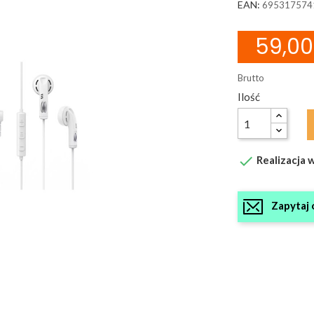
EAN:
695317574
59,00 
Brutto
Ilość

Realizacja w
Zapytaj 