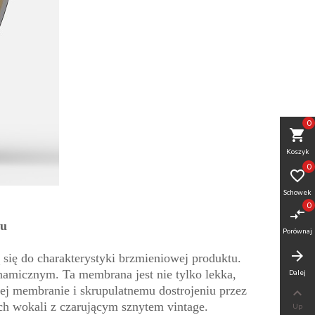
0
shopping_cart
Koszyk
0

Schowek
0
compare_arrows
ru
Porównaj
arrow_forward
się do charakterystyki brzmieniowej produktu.
micznym. Ta membrana jest nie tylko lekka,
Dalej
tej membranie i skrupulatnemu dostrojeniu przez

ch wokali z czarującym sznytem vintage.
Up