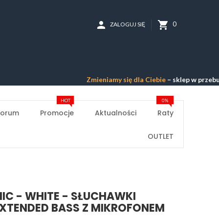
person
shopping_cart
0
ZALOGUJ SIĘ
Zmieniamy się dla Ciebie
– sklep w przebudowie –
Pr
HOT
0%
Forum
Promocje
Aktualności
Raty
OUTLET
 MIC - WHITE - SŁUCHAWKI
EXTENDED BASS Z MIKROFONEM