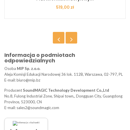
Cena
519,00 zł
Informacja o podmiotach
odpowiedzialnych
Osoba
MIP Sp. z.o.o.
Aleja Komisji Edukacji Narodowej 36 lok. 112B, Warszawa, 02-797, PL
E-mail: biuro@mip.bz
Producent
SoundMAGIC Technology Development Co.,Ltd
No.8, Fulong Industrial Zone, Shipai town,, Dongguan City, Guangdong
Province, 523000, CN
E-mail: sales2@soundmagic.com