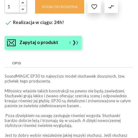

compare_arrows
DODAJ DO KOSZYKA

Realizacja w ciągu: 24h!
Zapytaj o produkt
OPIS
SoundMAGIC EP30 to najwyższy model słuchawek dousznych, tzw.
pchełek tego producenta.
Miłośnicy właśnie takich konstrukcji na pewno nie będą zawiedzeni.
Słuchawki grają lekko i żwawo oferując szeroką scenę i odpowiednio
kreując również jej głębię. EP30 są detaliczne i zrównoważone w całym
paśmie ze świetnie zdefiniowanym basem .
Poza dźwiękiem na uwagę zasługuje również wygoda. Słuchawki
bardzo dobrze leżą i trzymają się w uszach. A dzięki nowoczesnej
stylistyce również świetnie wyglądają.
Jest to dobry wybór niezależnie jakiej muzyki słuchasz. Jeśli słuchasz