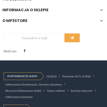
INFORMACJA O SKLEPIE

O MP3STORE

Śledź nas
#ODTWARZACZE AUDIO
CD/DVD
Przenośne HI-FI, HI-END
Odtwarzacze Strumieniowe, Sieciowe,Streamery
Akcesoria (Odtwarzacze Audio)
Tunery radiowe
Systemy muzyczne
Odtwarzacze kasetowe