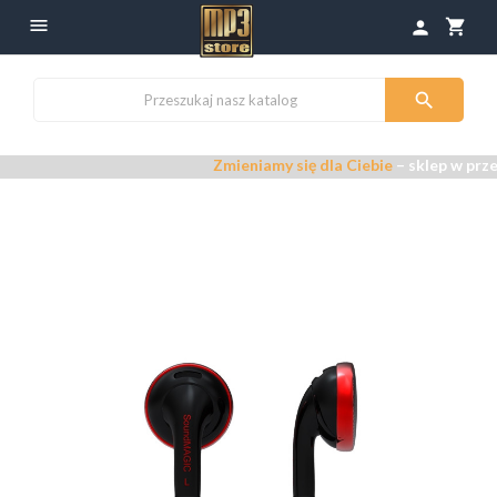

shopping_cart
person

Zmieniamy się dla Ciebie
– sklep w przeb