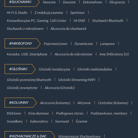
#SŁUCHAWKI
Nauszne
Douszne
Dokanałowe
Dla graczy
Hi-Fi & Studio
Z redukcją szumów
Sportowe
Komunikacyjne PC, Gaming, Call Center
HI-END
Słuchawki Bluetooth
Słuchawki z mikrofonem
Akcesoria do słuchawek
#MIKROFONY
Pojemnościowe
Dynamiczne
Lampowe
Karaoke, USB, Smartphone
Akcesoria do mikrofonów
Inne (Mikrofony DJ)
#GŁOŚNIKI
Głośniki instalacyjne
Głośniki multimedialne
Głośniki przenośne/bluetooth
Głośniki Streaming/WIFI
Głośniki zewnętrzne
Akcesoria (Głośniki)
#KOLUMNY
Akcesoria (kolumny)
Aktywne
Centralne (kolumny)
Efektowe
Kino domowe
Podłogowe stereo
Podstawkowe, monitory
Soundbary
Subwoofery
Surround
Ścienne
#WZMACNIACZE & DAC
Wzmacniacze Słuchawkowe