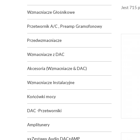
Jest 715 
Wzmacniacze Głośnikowe
Przetwornik A/C , Preamp Gramofonowy
Przedwzmacniacze
Wzmacniacze z DAC
Akcesoria (Wzmacniacze & DAC)
Wzmacniacze Instalacyjne
Końcówki mocy
DAC -Przetworniki
Amplitunery
xxZestawy Audio DAC+AMP