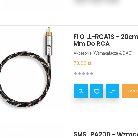
FiiO LL-RCA1S - 20c
Mm Do RCA
Akcesoria (Wzmacniacze & DAC)
Cena
79,00 zł


compare_arrows
DODA
SMSL PA200 - Wzma