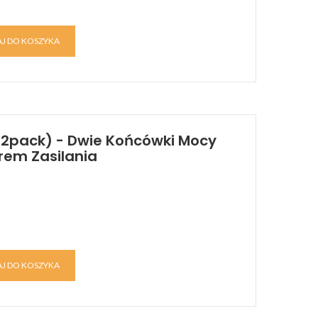
J DO KOSZYKA
(2pack) - Dwie Końcówki Mocy
trem Zasilania
J DO KOSZYKA