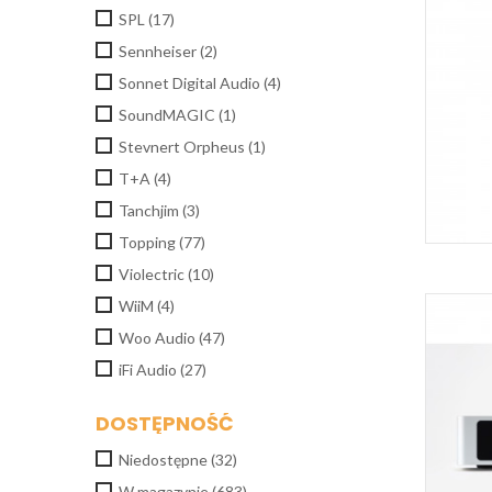
SPL
(17)
Sennheiser
(2)
Sonnet Digital Audio
(4)
SoundMAGIC
(1)
Stevnert Orpheus
(1)
T+A
(4)
Tanchjim
(3)
Topping
(77)
Violectric
(10)
WiiM
(4)
Woo Audio
(47)
iFi Audio
(27)
DOSTĘPNOŚĆ
Niedostępne
(32)
W magazynie
(683)