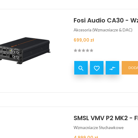
Fosi Audio CA30 -
Akcesoria (Wzmacniacze & DAC)
Cena
699,00 zł


compare_arrows
DODA
SMSL VMV P2 MK2 -
Wzmacniacze Słuchawkowe
Cena
4 999,00 zł