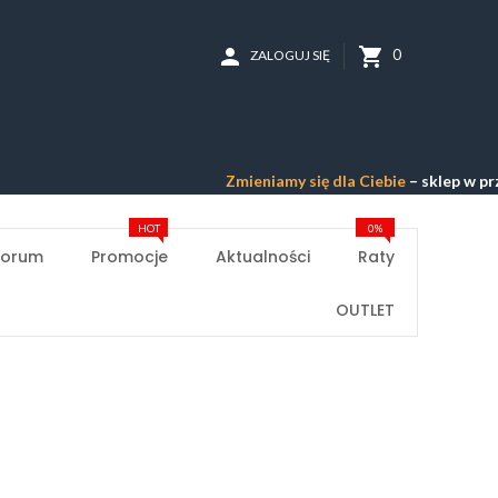
person
shopping_cart
0
ZALOGUJ SIĘ
Zmieniamy się dla Ciebie
– sklep w przebu
HOT
0%
Forum
Promocje
Aktualności
Raty
OUTLET