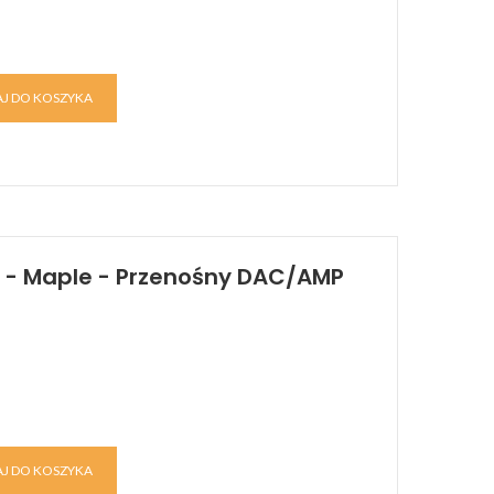
J DO KOSZYKA
y - Maple - Przenośny DAC/AMP
J DO KOSZYKA