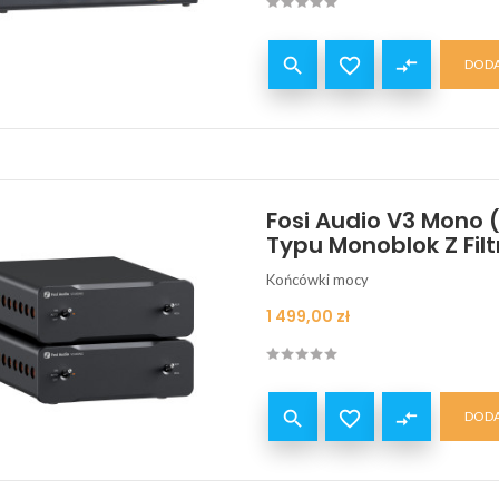


compare_arrows
DODA
Fosi Audio V3 Mono 
Typu Monoblok Z Fil
Końcówki mocy
Cena
1 499,00 zł


compare_arrows
DODA