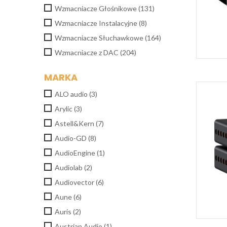
Wzmacniacze Głośnikowe
(131)
Wzmacniacze Instalacyjne
(8)
Wzmacniacze Słuchawkowe
(164)
Wzmacniacze z DAC
(204)
MARKA
ALO audio
(3)
Arylic
(3)
Astell&Kern
(7)
Audio-GD
(8)
AudioEngine
(1)
Audiolab
(2)
Audiovector
(6)
Aune
(6)
Auris
(2)
Austrian Audio
(1)