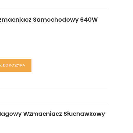
 Wzmacniacz Samochodowy 640W
J DO KOSZYKA
 Flagowy Wzmacniacz Słuchawkowy