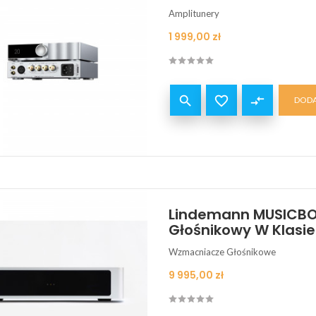
Amplitunery
Cena
1 999,00 zł


compare_arrows
DODA
Lindemann MUSICBO
Głośnikowy W Klasi
Wzmacniacze Głośnikowe
Cena
9 995,00 zł