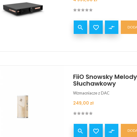


compare_arrows
DODA
FiiO Snowsky Melod
Słuchawkowy
Wzmacniacze z DAC
Cena
249,00 zł


compare_arrows
DODA