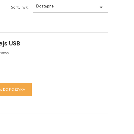
Dostępne

Sortuj wg:
ejs USB
onowy
J DO KOSZYKA