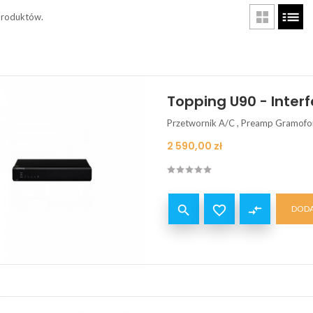
produktów.
Topping U90 - Interf
Przetwornik A/C , Preamp Gramof
Cena
2 590,00 zł


compare_arrows
DODA