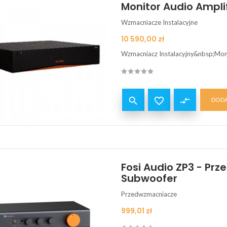
Monitor Audio Ampli
Wzmacniacze Instalacyjne
Cena
10 590,00 zł
Wzmacniacz Instalacyjny&nbsp;Moni


compare_arrows
DODA
Fosi Audio ZP3 - Pr
Subwoofer
Przedwzmacniacze
Cena
999,01 zł