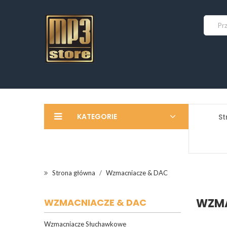
KATEGORIE
St
Strona główna
Wzmacniacze & DAC
WZMA
WZMACNIACZE & DAC
Wzmacniacze Słuchawkowe