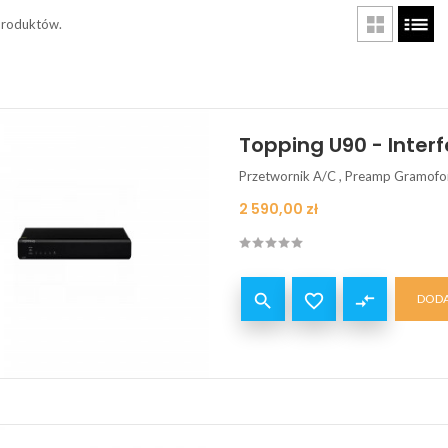
produktów.
Topping U90 - Interf
Przetwornik A/C , Preamp Gramof
Cena
2 590,00 zł


compare_arrows
DODA