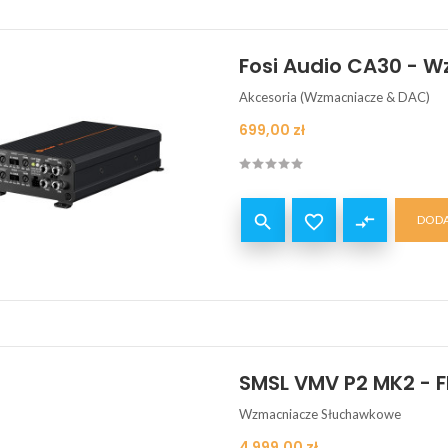
Fosi Audio CA30 -
Akcesoria (Wzmacniacze & DAC)
Cena
699,00 zł


compare_arrows
DODA
SMSL VMV P2 MK2 -
Wzmacniacze Słuchawkowe
Cena
4 999,00 zł