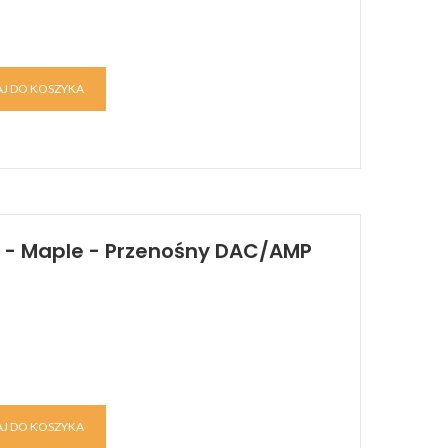
J DO KOSZYKA
y - Maple - Przenośny DAC/AMP
J DO KOSZYKA