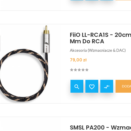
FiiO LL-RCA1S - 20c
Mm Do RCA
Akcesoria (Wzmacniacze & DAC)
Cena
79,00 zł


compare_arrows
DODA
SMSL PA200 - Wzma