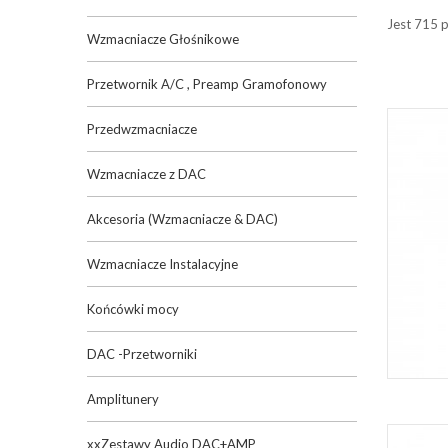
Jest 715 
Wzmacniacze Głośnikowe
Przetwornik A/C , Preamp Gramofonowy
Przedwzmacniacze
Wzmacniacze z DAC
Akcesoria (Wzmacniacze & DAC)
Wzmacniacze Instalacyjne
Końcówki mocy
DAC -Przetworniki
Amplitunery
xxZestawy Audio DAC+AMP