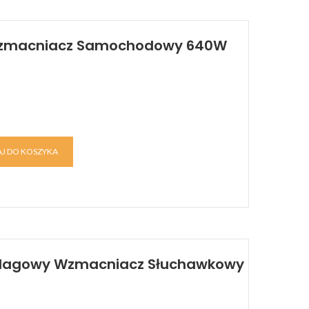
 Wzmacniacz Samochodowy 640W
J DO KOSZYKA
 Flagowy Wzmacniacz Słuchawkowy