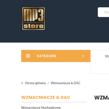
KATEGORIE
St
Strona główna
Wzmacniacze & DAC
WZMA
WZMACNIACZE & DAC
Wzmacniacze Słuchawkowe