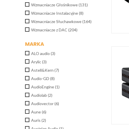
Wzmacniacze Głośnikowe
(131)
Wzmacniacze Instalacyjne
(8)
Wzmacniacze Słuchawkowe
(164)
Wzmacniacze z DAC
(204)
MARKA
ALO audio
(3)
Arylic
(3)
Astell&Kern
(7)
Audio-GD
(8)
AudioEngine
(1)
Audiolab
(2)
Audiovector
(6)
Aune
(6)
Auris
(2)
Austrian Audio
(1)