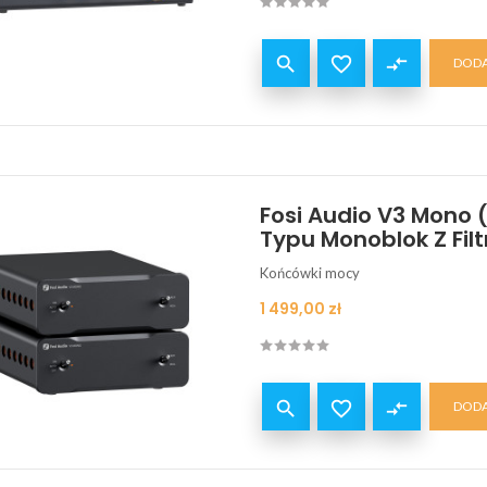


compare_arrows
DODA
Fosi Audio V3 Mono 
Typu Monoblok Z Fil
Końcówki mocy
Cena
1 499,00 zł


compare_arrows
DODA