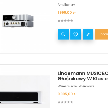
Amplitunery
Cena
1 999,00 zł


compare_arrows
DODA
Lindemann MUSICBO
Głośnikowy W Klasi
Wzmacniacze Głośnikowe
Cena
9 995,00 zł