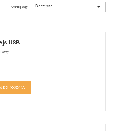
Dostępne

Sortuj wg:
ejs USB
onowy
J DO KOSZYKA