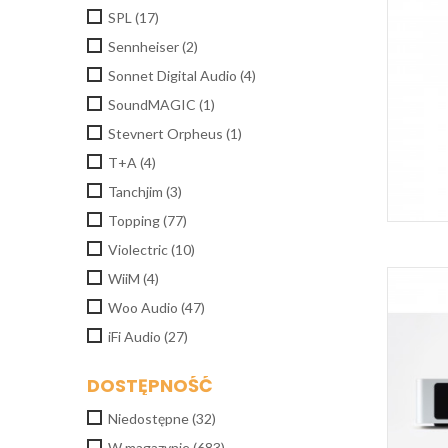
SPL
(17)
Sennheiser
(2)
Sonnet Digital Audio
(4)
SoundMAGIC
(1)
Stevnert Orpheus
(1)
T+A
(4)
Tanchjim
(3)
Topping
(77)
Violectric
(10)
WiiM
(4)
Woo Audio
(47)
iFi Audio
(27)
DOSTĘPNOŚĆ
Niedostępne
(32)
W magazynie
(683)