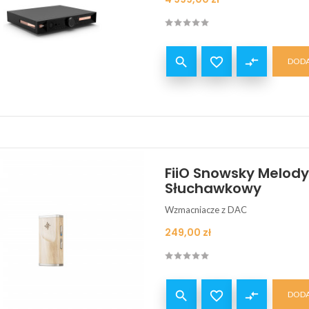


compare_arrows
DODA
FiiO Snowsky Melod
Słuchawkowy
Wzmacniacze z DAC
Cena
249,00 zł


compare_arrows
DODA