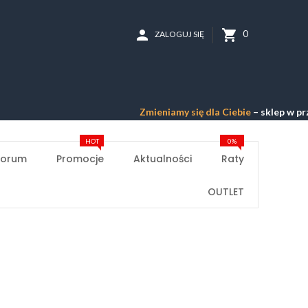
person
shopping_cart
0
ZALOGUJ SIĘ
Zmieniamy się dla Ciebie
– sklep w przebud
HOT
0%
Forum
Promocje
Aktualności
Raty
OUTLET