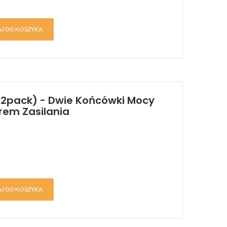
J DO KOSZYKA
(2pack) - Dwie Końcówki Mocy
trem Zasilania
J DO KOSZYKA