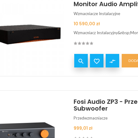
Monitor Audio Ampli
Wzmacniacze Instalacyjne
Cena
10 590,00 zł
Wzmacniacz Instalacyjny&nbsp;Moni


compare_arrows
DODA
Fosi Audio ZP3 - Pr
Subwoofer
Przedwzmacniacze
Cena
999,01 zł