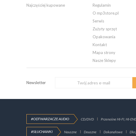
Najczęściej kupowane
Regulamin
O mp3store.pl
Serwis
Zużyty sprzęt
Opakowania
Kontakt
Mapa strony
Nasze Sklepy
Newsletter
#ODTWARZACZE AUDIO
CD/DVD
Przenośne HI-FI, HI-EN
#SŁUCHAWKI
Nauszne
Douszne
Dokanałowe
Dla 