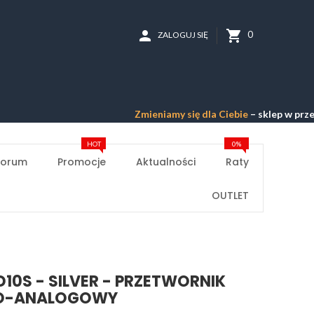
person
shopping_cart
0
ZALOGUJ SIĘ
Zmieniamy się dla Ciebie
– sklep w przebudowie
HOT
0%
Forum
Promocje
Aktualności
Raty
OUTLET
D10S - SILVER - PRZETWORNIK
O-ANALOGOWY