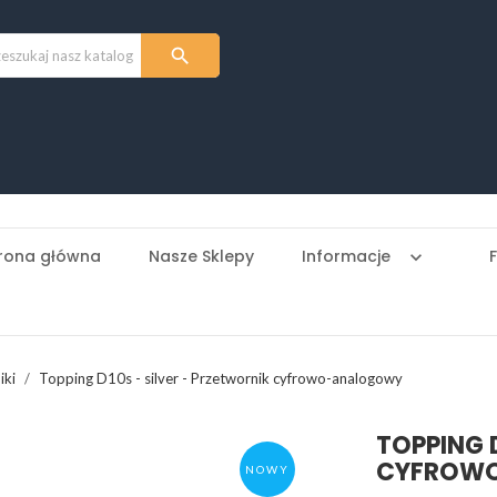

rona główna
Nasze Sklepy
Informacje
keyboard_arrow_down
iki
Topping D10s - silver - Przetwornik cyfrowo-analogowy
TOPPING 
CYFROW
NOWY