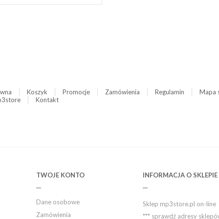
ówna
Koszyk
Promocje
Zamówienia
Regulamin
Mapa 
3store
Kontakt
TWOJE KONTO
INFORMACJA O SKLEPIE
Dane osobowe
Sklep mp3store.pl on-line
Zamówienia
*** sprawdź adresy sklep