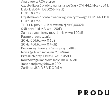
Analogowe: RCA stereo
Częstotliwość próbkowania na wejściu PCM: 44,1 kHz - 384 k
DSD: DSD64 - DSD256 (Natif)
DOP: DOP128
Częstotliwość próbkowania wyjścia cyfrowego PCM: 44,1 kHz 
DOP: DOP64
THD + N przy 1 kHz A-wt: mniej niż 0,0002%
SNR przy 1 kHz A-wt: 120dB
Zakres dynamiczny przy 1 kHz A-wt: 120dB
Pasmo przenoszenia:
20 Hz-20 kHz (+/- 0,1dB)
20 Hz-40 kHz (+/- 0,4 dB)
Poziom wyjściowy: 2 Vrms przy 0 dBFS
Noise @ A-wt: mniej niż 2,5 uVrms
Przesłuch przy 1 kHz A-wt: -135dB
Równowaga kanałów: mniej niż 0,02 dB
Impedancja wyjściowa: 20Ω
Zasilacz: USB-B 5 V DC 0,5 A
PRODU