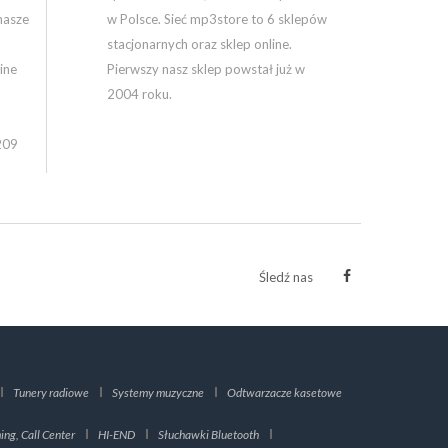
nasze
w Polsce. Sieć mp3store to 6 sklepów
stacjonarnych oraz sklep online.
ine
Pierwszy nasz sklep powstał już w
2004 roku.
209
Śledź nas
Tunery radiowe
Systemy muzyczne
Odtwarzacze kasetowe
ng, Call Center
HI-END
Słuchawki Bluetooth