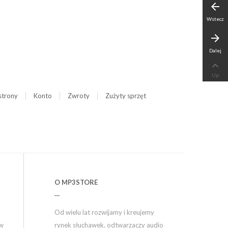
arrow_back
Wstecz
arrow_forward
Dalej

Up
strony
Konto
Zwroty
Zużyty sprzęt
O MP3STORE
Od wielu lat rozwijamy i kreujemy
ów
rynek słuchawek, odtwarzaczy audio