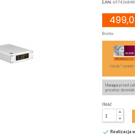
EAN:
697426848
499,0
Brutto
~50 ZŁ * 10 RAT
Uwaga
przed za
prosimy skontakt
Ilość

Realizacja w