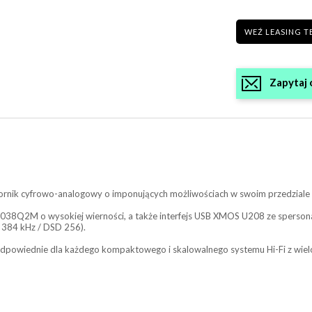
WEŹ LEASING T
Zapytaj 
rnik cyfrowo-analogowy o imponujących możliwościach w swoim przedzial
9038Q2M o wysokiej wierności, a także interfejs USB XMOS U208 ze sperson
 384 kHz / DSD 256).
odpowiednie dla każdego kompaktowego i skalowalnego systemu Hi-Fi z wielo