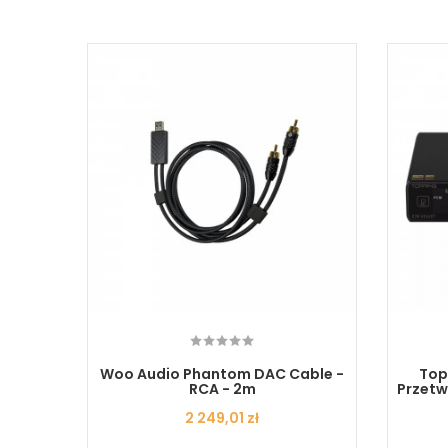
twornik
Woo Audio Phantom DAC Cable -
Top
y
RCA - 2m
Przetw
Cena
2 249,01 zł