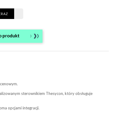
ERAZ
o produkt
e cenowym.
alizowanym sterownikiem Thesycon, który obsługuje
ma opcjami integracji.