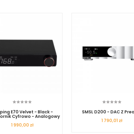
ping E70 Velvet - Black -
SMSL D200 - DAC Z Pr
ornik Cyfrowo - Analogowy
Cena
1 790,01 zł
Cena
1 990,00 zł