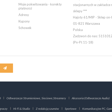
Moje pokwitowania - korekty
stacjonarnych w zakładce 
płatności
sklepy ***
Adresy
Hajoty 61/MIP - Sklep on-l
Kupony
01-821 Warszawa
Schowek
Polska
Zadzwoń do nas:
515101
(Pn-Pt 11-18)
D
Odtwarzacze Strumieniowe, Sieciowe,Streamery
Akcesoria (Odtwarzacze Audio)
graczy
Hi-Fi & Studio
Z redukcją szumów
Sportowe
Komunikacyjne PC, Gami