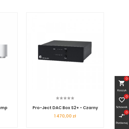
0
shopping_cart
Koszyk
0

eamp
Pro-Ject DAC Box S2+ - Czarny
T+A DA
Schowek
0
compare_arrows
Cena
1 470,00 zł
Porównaj