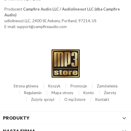
Producent
Campfire Audio LLC / Audiolineout LLC (dba Campfire
Audio)
udiolineout LLC, 2400 SE Ankeny, Portland, 97214, US
E-mail: support@campfireaudio.com
Strona główna
Koszyk
Promocje
Zamówienia
Regulamin
Mapa strony
Konto
Zwroty
Zużyty sprzęt
O mp3store
Kontakt
PRODUKTY
