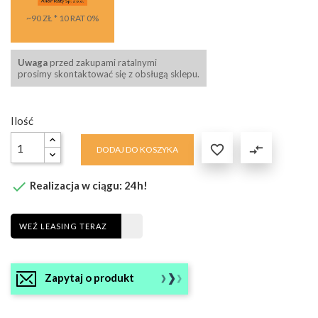
~90 ZŁ * 10 RAT 0%
Uwaga
przed zakupami ratalnymi
prosimy skontaktować się z obsługą sklepu.
Ilość

compare_arrows
DODAJ DO KOSZYKA

Realizacja w ciągu: 24h!
WEŹ LEASING TERAZ
Zapytaj o produkt