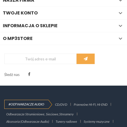
NASZA FIRMA

TWOJE KONTO

INFORMACJA O SKLEPIE

O MP3STORE

Śledź nas
#ODTWARZACZE AUDIO
CD/DVD
Przenośne HI-FI, HI-END
Odtwarzacze Strumieniowe, Sieciowe,Streamery
Akcesoria (Odtwarzacze Audio)
Tunery radiowe
Systemy muzyczne