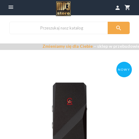

shopping_cart
person

Zmieniamy się dla Ciebie
– sklep w przebudowie –
Prz
NOWY