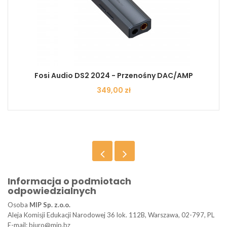
Fosi Audio DS2 2024 - Przenośny DAC/AMP
Cena
349,00 zł
Informacja o podmiotach
odpowiedzialnych
Osoba
MIP Sp. z.o.o.
Aleja Komisji Edukacji Narodowej 36 lok. 112B, Warszawa, 02-797, PL
E-mail: biuro@mip.bz