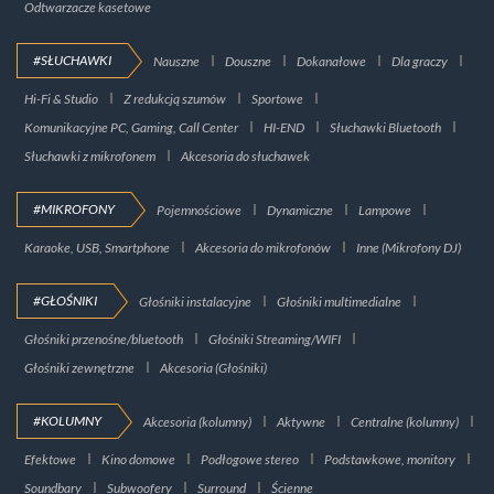
Odtwarzacze kasetowe
#SŁUCHAWKI
Nauszne
Douszne
Dokanałowe
Dla graczy
Hi-Fi & Studio
Z redukcją szumów
Sportowe
Komunikacyjne PC, Gaming, Call Center
HI-END
Słuchawki Bluetooth
Słuchawki z mikrofonem
Akcesoria do słuchawek
#MIKROFONY
Pojemnościowe
Dynamiczne
Lampowe
Karaoke, USB, Smartphone
Akcesoria do mikrofonów
Inne (Mikrofony DJ)
#GŁOŚNIKI
Głośniki instalacyjne
Głośniki multimedialne
Głośniki przenośne/bluetooth
Głośniki Streaming/WIFI
Głośniki zewnętrzne
Akcesoria (Głośniki)
#KOLUMNY
Akcesoria (kolumny)
Aktywne
Centralne (kolumny)
Efektowe
Kino domowe
Podłogowe stereo
Podstawkowe, monitory
Soundbary
Subwoofery
Surround
Ścienne