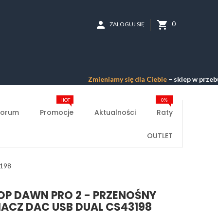
person
shopping_cart
0
ZALOGUJ SIĘ
Zmieniamy się dla Ciebie
– sklep w przebudowie –
P
HOT
0%
Forum
Promocje
Aktualności
Raty
OUTLET
3198
P DAWN PRO 2 - PRZENOŚNY
CZ DAC USB DUAL CS43198