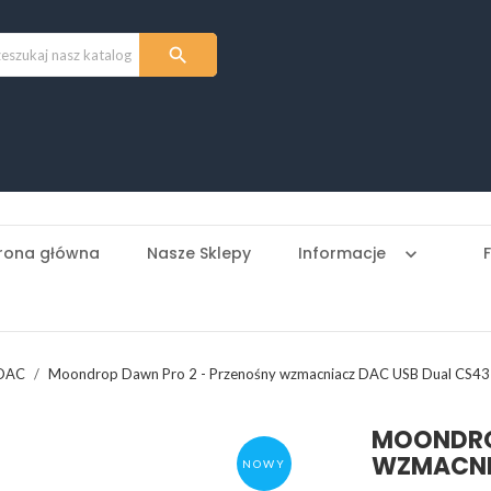

rona główna
Nasze Sklepy
Informacje
keyboard_arrow_down
 DAC
Moondrop Dawn Pro 2 - Przenośny wzmacniacz DAC USB Dual CS4
MOONDRO
WZMACNIA
NOWY