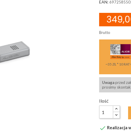
EAN:
697258550
349,0
Brutto
~35 ZŁ * 10 RAT
Uwaga
przed za
prosimy skontakt
Ilość

Realizacja w