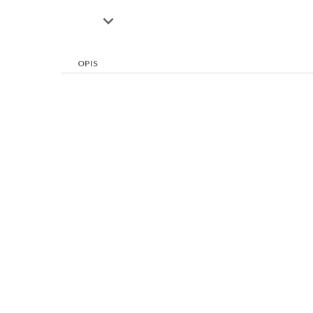

OPIS