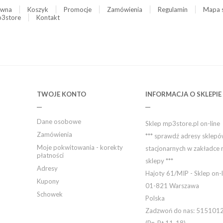
ówna
Koszyk
Promocje
Zamówienia
Regulamin
Mapa 
3store
Kontakt
TWOJE KONTO
INFORMACJA O SKLEPIE
Dane osobowe
Sklep mp3store.pl on-line
Zamówienia
*** sprawdź adresy sklep
Moje pokwitowania - korekty
stacjonarnych w zakładce 
płatności
sklepy ***
Adresy
Hajoty 61/MIP - Sklep on-l
Kupony
01-821 Warszawa
Schowek
Polska
Zadzwoń do nas:
515101
(Pn-Pt 11-18)