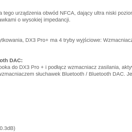
tego urządzenia obwód NFCA, dający ultra niski poziom
awkami o wysokiej impedancji.
żytkowania, DX3 Pro+ ma 4 tryby wyjściowe: Wzmacni
ooth DAC:
booka do DX3 Pro + i podłącz wzmacniacz zasilania, akt
wzmacniaczem słuchawek Bluetooth / Bluetooth DAC. Jeś
0.3dB)