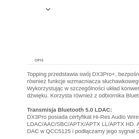

OPIS
Topping przedstawia swój DX3Pro+, bezpośr
również funkcje wzmacniacza słuchawkoweg
Wykorzystując w szczególności układ konwe
dźwięku. Korzysta również z odbiornika Bluet
Transmisja Bluetooth 5.0 LDAC:
DX3Pro posiada certyfikat Hi-Res Audio Wir
LDAC/AAC/SBC/APTX/APTX LL/APTX HD. Aby u
DAC w QCC5125 i podłączamy jego sygnał 