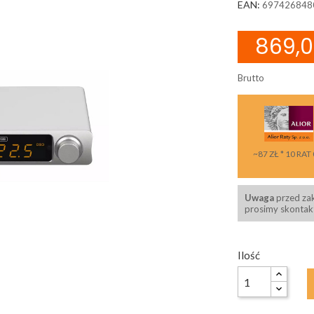
EAN:
697426848
869,0
Brutto
~87 ZŁ * 10 RAT
Uwaga
przed za
prosimy skontakt
Ilość