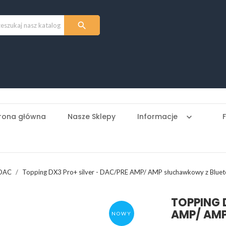

rona główna
Nasze Sklepy
Informacje
keyboard_arrow_down
 DAC
Topping DX3 Pro+ silver - DAC/PRE AMP/ AMP słuchawkowy z Bluet
TOPPING 
AMP/ AM
NOWY