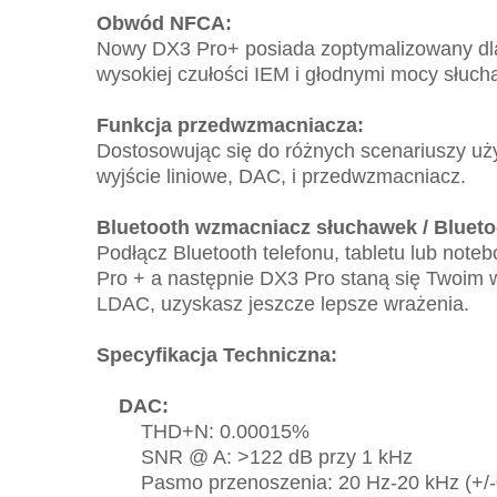
Obwód NFCA:
Nowy DX3 Pro+ posiada zoptymalizowany dla 
wysokiej czułości IEM i głodnymi mocy słuch
Funkcja przedwzmacniacza:
Dostosowując się do różnych scenariuszy u
wyjście liniowe, DAC, i przedwzmacniacz.
Bluetooth wzmacniacz słuchawek / Bluet
Podłącz Bluetooth telefonu, tabletu lub note
Pro + a następnie DX3 Pro staną się Twoim 
LDAC, uzyskasz jeszcze lepsze wrażenia.
Specyfikacja Techniczna:
DAC:
THD+N: 0.00015%
SNR @ A: >122 dB przy 1 kHz
Pasmo przenoszenia: 20 Hz-20 kHz (+/-