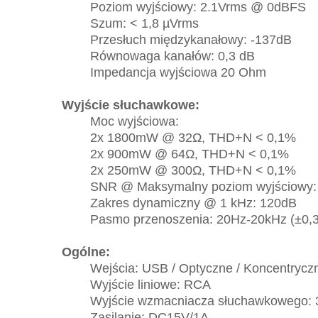
Poziom wyjściowy: 2.1Vrms @ 0dBFS
Szum: < 1,8 µVrms
Przesłuch międzykanałowy: -137dB
Równowaga kanałów: 0,3 dB
Impedancja wyjściowa 20 Ohm
Wyjście słuchawkowe:
Moc wyjściowa:
2x 1800mW @ 32Ω, THD+N < 0,1%
2x 900mW @ 64Ω, THD+N < 0,1%
2x 250mW @ 300Ω, THD+N < 0,1%
SNR @ Maksymalny poziom wyjściowy:
Zakres dynamiczny @ 1 kHz: 120dB
Pasmo przenoszenia: 20Hz-20kHz (±0,3d
Ogólne:
Wejścia: USB / Optyczne / Koncentryczne
Wyjście liniowe: RCA
Wyjście wzmacniacza słuchawkowego: 
Zasilanie: DC15V/1A