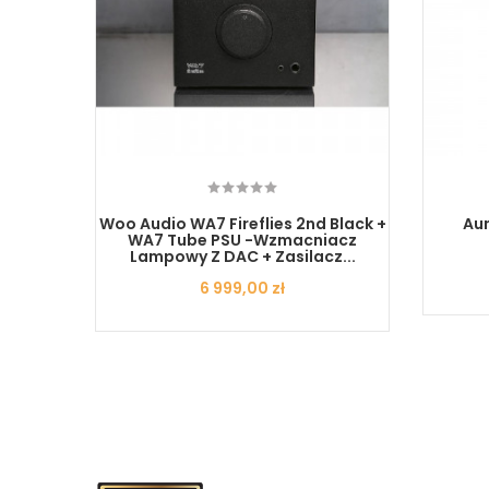
mited
Woo Audio WA7 Fireflies 2nd Black +
Au
acniacz
WA7 Tube PSU -Wzmacniacz
Lampowy Z DAC + Zasilacz...
Cena
6 999,00 zł