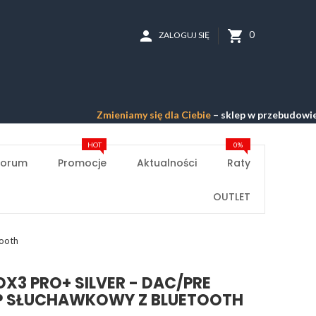
person
shopping_cart
0
ZALOGUJ SIĘ
Zmieniamy się dla Ciebie
– sklep w przebudowie –
Prze
HOT
0%
Forum
Promocje
Aktualności
Raty
OUTLET
ooth
DX3 PRO+ SILVER - DAC/PRE
P SŁUCHAWKOWY Z BLUETOOTH