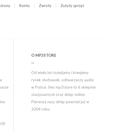
strony
Konto
Zwroty
Zużyty sprzęt
O MP3STORE
Od wielu lat rozwijamy i kreujemy
ów
rynek słuchawek, odtwarzaczy audio
nasze
w Polsce. Sieć mp3store to 6 sklepów
stacjonarnych oraz sklep online.
ine
Pierwszy nasz sklep powstał już w
2004 roku.
209