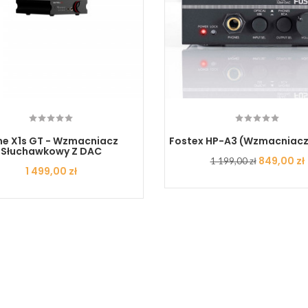
ne X1s GT - Wzmacniacz
Fostex HP-A3 (wzmacniacz
Słuchawkowy Z DAC
Cena
Cena
849,00 zł
1 199,00 zł
Cena
1 499,00 zł
podstawowa