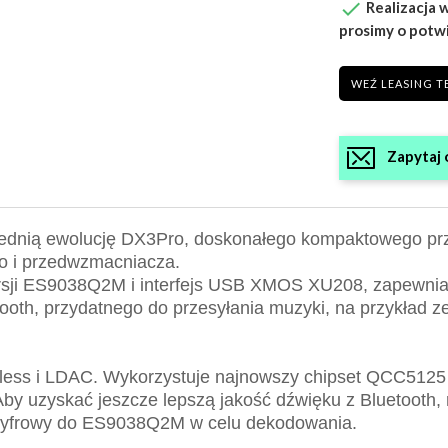

Realizacja w
prosimy o potw
WEŹ LEASING T
Zapytaj 
ednią ewolucję DX3Pro, doskonałego kompaktowego prz
o i przedwzmacniacza.
rsji ES9038Q2M i interfejs USB XMOS XU208, zapewnia 
ooth, przydatnego do przesyłania muzyki, na przykład z
eless i LDAC. Wykorzystuje najnowszy chipset QCC5125 
zyskać jeszcze lepszą jakość dźwięku z Bluetooth,
cyfrowy do ES9038Q2M w celu dekodowania.