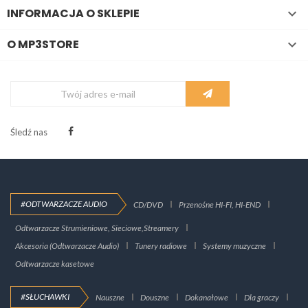
INFORMACJA O SKLEPIE

O MP3STORE

Śledź nas
#ODTWARZACZE AUDIO
CD/DVD
Przenośne HI-FI, HI-END
Odtwarzacze Strumieniowe, Sieciowe,Streamery
Akcesoria (Odtwarzacze Audio)
Tunery radiowe
Systemy muzyczne
Odtwarzacze kasetowe
#SŁUCHAWKI
Nauszne
Douszne
Dokanałowe
Dla graczy