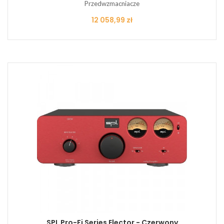
Przedwzmacniacze
Cena
12 058,99 zł
SPL Pro-Fi Series Elector - Czerwony