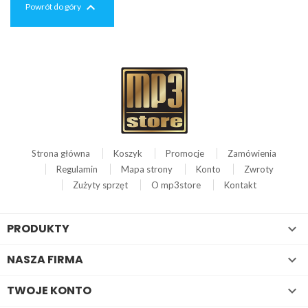

Powrót do góry
Strona główna
Koszyk
Promocje
Zamówienia
Regulamin
Mapa strony
Konto
Zwroty
Zużyty sprzęt
O mp3store
Kontakt
PRODUKTY

NASZA FIRMA

TWOJE KONTO
