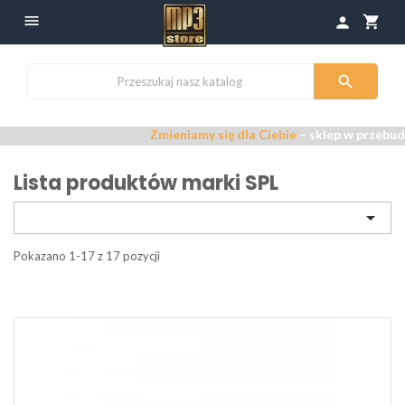

shopping_cart
person

Zmieniamy się dla Ciebie
– sklep w przebudowie 
Lista produktów marki SPL

Pokazano 1-17 z 17 pozycji