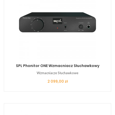
SPL Phonitor ONE Wzmacniacz Słuchawkowy
Wzmacniacze Słuchawkowe
Cena
2 099,00 zł