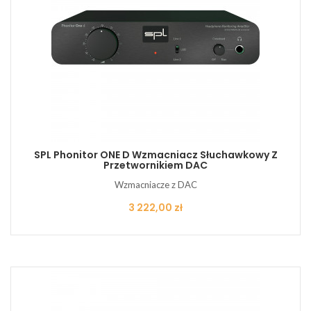
SPL Phonitor ONE D Wzmacniacz Słuchawkowy Z
Przetwornikiem DAC
Wzmacniacze z DAC
Cena
3 222,00 zł