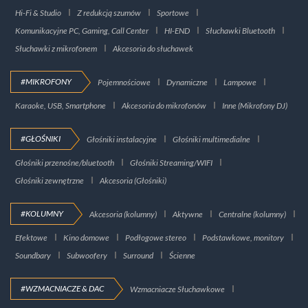
Hi-Fi & Studio
Z redukcją szumów
Sportowe
Komunikacyjne PC, Gaming, Call Center
HI-END
Słuchawki Bluetooth
Słuchawki z mikrofonem
Akcesoria do słuchawek
#MIKROFONY
Pojemnościowe
Dynamiczne
Lampowe
Karaoke, USB, Smartphone
Akcesoria do mikrofonów
Inne (Mikrofony DJ)
#GŁOŚNIKI
Głośniki instalacyjne
Głośniki multimedialne
Głośniki przenośne/bluetooth
Głośniki Streaming/WIFI
Głośniki zewnętrzne
Akcesoria (Głośniki)
#KOLUMNY
Akcesoria (kolumny)
Aktywne
Centralne (kolumny)
Efektowe
Kino domowe
Podłogowe stereo
Podstawkowe, monitory
Soundbary
Subwoofery
Surround
Ścienne
#WZMACNIACZE & DAC
Wzmacniacze Słuchawkowe