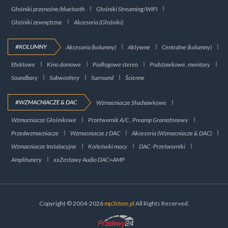
Głośniki przenośne/bluetooth
Głośniki Streaming/WIFI
Głośniki zewnętrzne
Akcesoria (Głośniki)
#KOLUMNY
Akcesoria (kolumny)
Aktywne
Centralne (kolumny)
Efektowe
Kino domowe
Podłogowe stereo
Podstawkowe, monitory
Soundbary
Subwoofery
Surround
Ścienne
#WZMACNIACZE & DAC
Wzmacniacze Słuchawkowe
Wzmacniacze Głośnikowe
Przetwornik A/C , Preamp Gramofonowy
Przedwzmacniacze
Wzmacniacze z DAC
Akcesoria (Wzmacniacze & DAC)
Wzmacniacze Instalacyjne
Końcówki mocy
DAC -Przetworniki
Amplitunery
xxZestawy Audio DAC+AMP
Copyright © 2004-2026
mp3store.pl
All Rights Reserved.