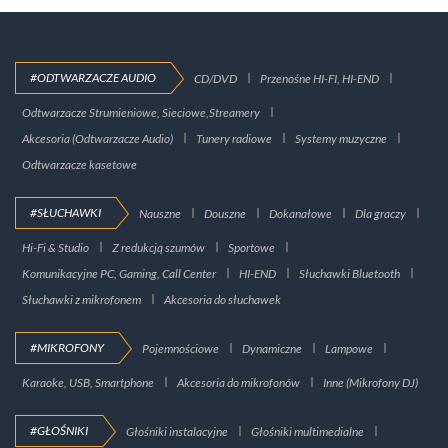
#ODTWARZACZE AUDIO
CD/DVD
Przenośne HI-FI, HI-END
Odtwarzacze Strumieniowe, Sieciowe,Streamery
Akcesoria (Odtwarzacze Audio)
Tunery radiowe
Systemy muzyczne
Odtwarzacze kasetowe
#SŁUCHAWKI
Nauszne
Douszne
Dokanałowe
Dla graczy
Hi-Fi & Studio
Z redukcją szumów
Sportowe
Komunikacyjne PC, Gaming, Call Center
HI-END
Słuchawki Bluetooth
Słuchawki z mikrofonem
Akcesoria do słuchawek
#MIKROFONY
Pojemnościowe
Dynamiczne
Lampowe
Karaoke, USB, Smartphone
Akcesoria do mikrofonów
Inne (Mikrofony DJ)
#GŁOŚNIKI
Głośniki instalacyjne
Głośniki multimedialne