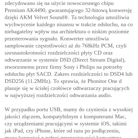
zdecydowano się na użycie nowoczesnego chipu
Premium AK4490, gwarantującego 32-bitową konwersję
dzięki AKM Velvet Sound®. Ta technologia umożliwia
wychwycenie każdego niuansu w trakcie odsłuchu, na co
niebagatelny wpływ ma architektura o niskim poziomie
przesterowania sygnału. Konwerter umożliwia
samplowanie częstotliwości aż do 768kHz PCM, czyli
szesnastokrotności rozdzielczości płyty CD oraz
odtwarzanie w systemie DSD (Direct Stream Digital),
stworzonemu przez firmy Sony i Philips na potrzeby
odsłuchu płyt SACD. Zakres rozdzielczości to DSD4 lub
DSD256 (11.2MHz). To sprawia, że Phonitor One d
plasuje się w ścisłej czołówce odtwarzaczy pracujących
w najwyższej rozdzielczości odtwarzania audio.
W przypadku portu USB, mamy do czynienia z wysokiej
jakości złączem, kompatybilnym z komputerami Mac,
czy urządzeniami pracującymi w systemie iOS, takimi
jak iPad, czy iPhone, które od razu po podłączeniu,
mogą korzystać z pełnej przepustowości konwertera