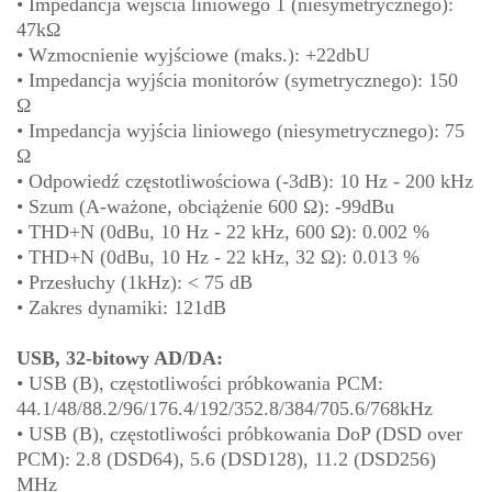
• Impedancja wejścia liniowego 1 (niesymetrycznego):
47kΩ
• Wzmocnienie wyjściowe (maks.): +22dbU
• Impedancja wyjścia monitorów (symetrycznego): 150
Ω
• Impedancja wyjścia liniowego (niesymetrycznego): 75
Ω
• Odpowiedź częstotliwościowa (-3dB): 10 Hz - 200 kHz
• Szum (A-ważone, obciążenie 600 Ω): -99dBu
• THD+N (0dBu, 10 Hz - 22 kHz, 600 Ω): 0.002 %
• THD+N (0dBu, 10 Hz - 22 kHz, 32 Ω): 0.013 %
• Przesłuchy (1kHz): < 75 dB
• Zakres dynamiki: 121dB
USB, 32-bitowy AD/DA:
• USB (B), częstotliwości próbkowania PCM:
44.1/48/88.2/96/176.4/192/352.8/384/705.6/768kHz
• USB (B), częstotliwości próbkowania DoP (DSD over
PCM): 2.8 (DSD64), 5.6 (DSD128), 11.2 (DSD256)
MHz