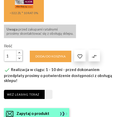
~322 ZŁ * 10 RAT 0%
Uwaga
przed zakupami ratalnymi
prosimy skontaktować się z obsługą sklepu.
Ilość

compare_arrows
DODAJ DO KOSZYKA

Realizacja w ciągu: 1 - 10 dni - przed dokonaniem
przedpłaty prosimy o potwierdzenie dostępności z obsługą
sklepu!
WEŹ LEASING TERAZ
Zapytaj o produkt