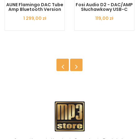
AUNE Flamingo DAC Tube
Fosi Audio D2 - DAC/AMP
Amp Bluetooth Version
Słuchawkowy USB-C
Cena
1 299,00 zł
Cena
119,00 zł