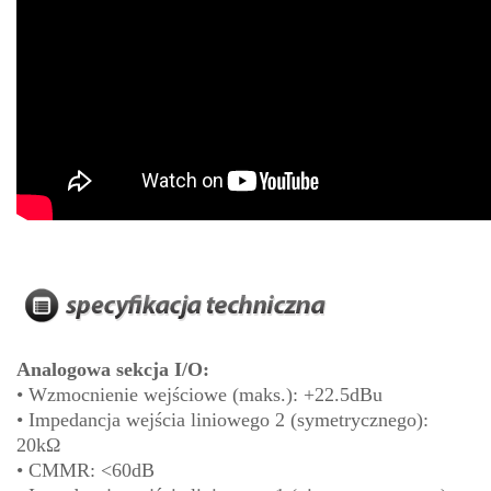
Analogowa sekcja I/O:
• Wzmocnienie wejściowe (maks.): +22.5dBu
• Impedancja wejścia liniowego 2 (symetrycznego):
20kΩ
• CMMR: <60dB