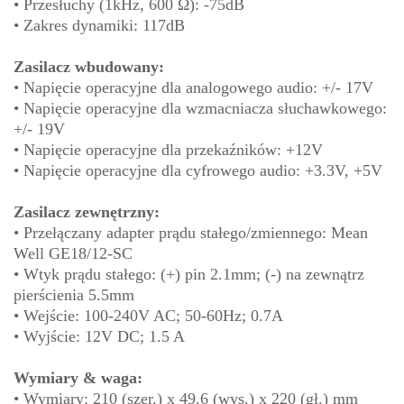
• Przesłuchy (1kHz, 600 Ω): -75dB
• Zakres dynamiki: 117dB
Zasilacz wbudowany:
• Napięcie operacyjne dla analogowego audio: +/- 17V
• Napięcie operacyjne dla wzmacniacza słuchawkowego:
+/- 19V
• Napięcie operacyjne dla przekaźników: +12V
• Napięcie operacyjne dla cyfrowego audio: +3.3V, +5V
Zasilacz zewnętrzny:
• Przełączany adapter prądu stałego/zmiennego: Mean
Well GE18/12-SC
• Wtyk prądu stałego: (+) pin 2.1mm; (-) na zewnątrz
pierścienia 5.5mm
• Wejście: 100-240V AC; 50-60Hz; 0.7A
• Wyjście: 12V DC; 1.5 A
Wymiary & waga:
• Wymiary: 210 (szer.) x 49.6 (wys.) x 220 (gł.) mm