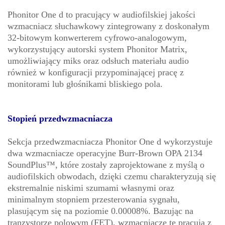
Phonitor One d to pracujący w audiofilskiej jakości
wzmacniacz słuchawkowy zintegrowany z doskonałym
32-bitowym konwerterem cyfrowo-analogowym,
wykorzystujący autorski system Phonitor Matrix,
umożliwiający miks oraz odsłuch materiału audio
również w konfiguracji przypominającej pracę z
monitorami lub głośnikami bliskiego pola.
Stopień przedwzmacniacza
Sekcja przedwzmacniacza Phonitor One d wykorzystuje
dwa wzmacniacze operacyjne Burr-Brown OPA 2134
SoundPlus™, które zostały zaprojektowane z myślą o
audiofilskich obwodach, dzięki czemu charakteryzują się
ekstremalnie niskimi szumami własnymi oraz
minimalnym stopniem przesterowania sygnału,
plasującym się na poziomie 0.00008%. Bazując na
tranzystorze polowym (FET), wzmacniacze te pracują z