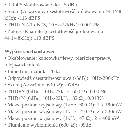
• 0 dbFS skalibrowane do: 15 dBu
• Szum (A-ważone, częstotliwość próbkowania 44.1/48
kHz): -113 dBFS
• THD+N (-1 dBFS, 10Hz-22kHz): 0.0012%
• Zakres dynamiki (częstotliwość próbkowania
44.1/48kHz): 113 dBFS
Wyjście słuchawkowe:
• Okablowanie: końcówka=lewy, pierścień=prawy,
tuleja=uziemienie
• Impedancja źródła: 20 Ω
• Odpowiedź częstotliwościowa (-3dB): 10Hz-200kHz
• Szum (A-ważone, 600 Ω): -97dBu
• THD+N (0dBu, 10Hz-22kHz, 600 Ω): 0.002%
• THD+N (0dBu, 10Hz-22kHz, 32 Ω): 0.013%
• Maks. poziom wyjściowy (1kHz, 600 Ω): 2 x 190mW
• Maks. poziom wyjściowy (1kHz, 250 Ω): 2 x 330mW
• Maks. poziom wyjściowy (1kHz, 47 Ω): 2 x 400mW
• Tłumienie wybrzmienia (600 Ω): -99dB