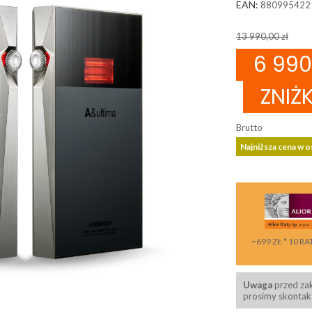
EAN:
880995422
13 990,00 zł
6 990
ZNIŻK
Brutto
Najniższa cena w os
~699 ZŁ * 10 RA
Uwaga
przed za
prosimy skontakt