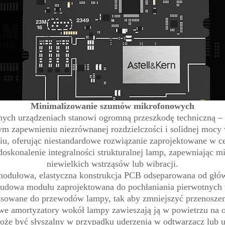
Minimalizowanie szumów mikrofonowych
nych urządzeniach stanowi ogromną przeszkodę techniczną –
m zapewnieniu niezrównanej rozdzielczości i solidnej mocy
u, oferując niestandardowe rozwiązanie zaprojektowane w 
udoskonalenie integralności strukturalnej lamp, zapewniają
niewielkich wstrząsów lub wibracji.
modułowa, elastyczna konstrukcja PCB odseparowana od głó
budowa modułu zaprojektowana do pochłaniania pierwotnych
opasowane do przewodów lampy, tak aby zmniejszyć przenosz
owe amortyzatory wokół lampy zawieszają ją w powietrzu na 
że być słyszalny w przypadku uderzenia w odtwarzacz lub ud