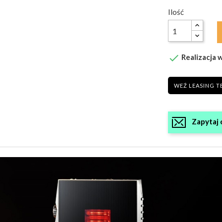
Ilość

Realizacja w
WEŹ LEASING T
Zapytaj 