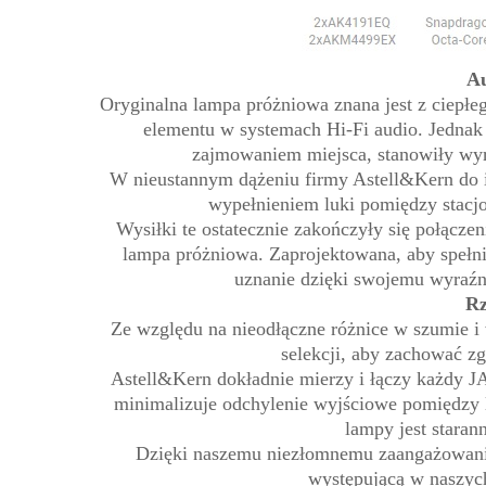
Au
Oryginalna lampa próżniowa znana jest z ciepłeg
elementu w systemach Hi-Fi audio. Jednak
zajmowaniem miejsca, stanowiły wyr
W nieustannym dążeniu firmy Astell&Kern do i
wypełnieniem luki pomiędzy stacj
Wysiłki te ostatecznie zakończyły się połą
lampa próżniowa. Zaprojektowana, aby spełni
uznanie dzięki swojemu wyraźni
Rz
Ze względu na nieodłączne różnice w szumie i
selekcji, aby zachować z
Astell&Kern dokładnie mierzy i łączy każdy J
minimalizuje odchylenie wyjściowe pomiędzy 
lampy jest stara
Dzięki naszemu niezłomnemu zaangażowaniu
występującą w naszyc