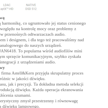
ową
ą harmonikę, co ugruntowało jej status cenionego
 względu na kontrolę mocy oraz problemy z
 w przenośnych odtwarzaczach audio.
m i designem, i dla tego też pracowaliśmy nad
 analogowego do naszych urządzeń.
JAN6418. To popularna wśród audiofilów mini
owym sprzęcie komunikacyjnym, szybko zyskała
ntegracji z urządzeniami audio.
owy
firma Astell&Kern przyjęła skrupulatny proces
różnic w jakości dźwięku.
, jak i precyzji. Ta dokładna metoda selekcji
rodukcją dźwięku. Każda operacja ekranowania
kłócenia szumami.
erystyczny zmysł przestrzenny i równowagę
wa dźwięku lampowego.