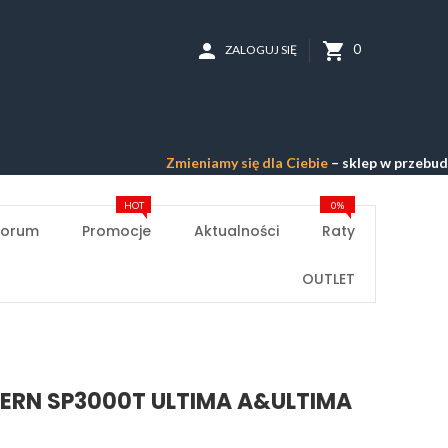
person
shopping_cart
0
ZALOGUJ SIĘ
Zmieniamy się dla Ciebie
– sklep w przebudowie –
Prze
HOT
0%
Forum
Promocje
Aktualności
Raty
OUTLET
ERN SP3000T ULTIMA A&ULTIMA