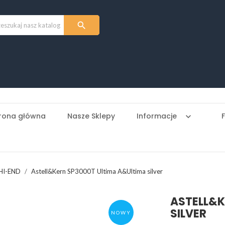

rona główna
Nasze Sklepy
Informacje
keyboard_arrow_down
 HI-END
Astell&Kern SP3000T Ultima A&Ultima silver
ASTELL&K
SILVER
NOWY