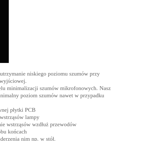
 utrzymanie niskiego poziomu szumów przy
 wyjściowej.
celu minimalizacji szumów mikrofonowych. Nasz
c minimalny poziom szumów nawet w przypadku
wnej płytki PCB
 wstrząsów lampy
enie wstrząsów wzdłuż przewodów
obu końcach
erzenia nim np. w stół.