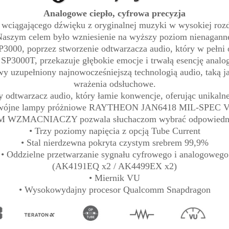
Analogowe ciepło, cyfrowa precyzja
 wciągającego dźwięku z oryginalnej muzyki w wysokiej rozd
Naszym celem było wzniesienie na wyższy poziom nienaganne
P3000, poprzez stworzenie odtwarzacza audio, który w pełni
 SP3000T, przekazuje głębokie emocje i trwałą esencję anal
wy uzupełniony najnowocześniejszą technologią audio, ta
wrażenia odsłuchowe.
twarzacz audio, który łamie konwencje, oferując unikalne 
wójne lampy próżniowe RAYTHEON JAN6418 MIL-SPEC V
WZMACNIACZY pozwala słuchaczom wybrać odpowiednią t
• Trzy poziomy napięcia z opcją Tube Current
• Stal nierdzewna pokryta czystym srebrem 99,9%
• Oddzielne przetwarzanie sygnału cyfrowego i analogowego
(AK4191EQ x2 / AK4499EX x2)
• Miernik VU
• Wysokowydajny procesor Qualcomm Snapdragon