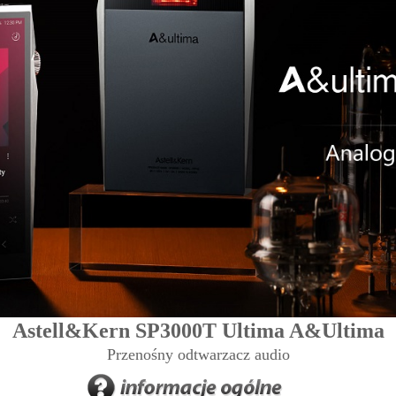
Astell&Kern SP3000T Ultima A&Ultima
Przenośny odtwarzacz audio