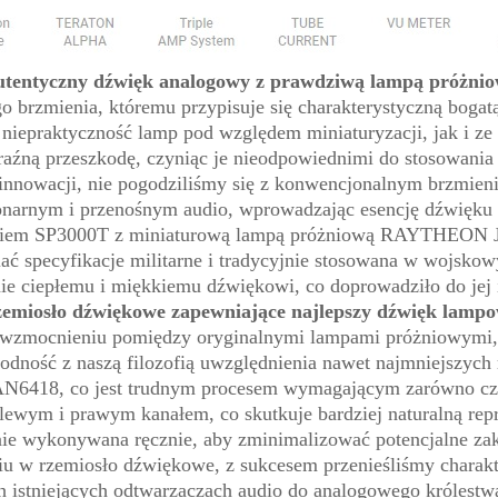
tentyczny dźwięk analogowy z prawdziwą lampą próżni
o brzmienia, któremu przypisuje się charakterystyczną bogat
 niepraktyczność lamp pod względem miniaturyzacji, jak i ze
aźną przeszkodę, czyniąc je nieodpowiednimi do stosowania
nnowacji, nie pogodziliśmy się z konwencjonalnym brzmienie
onarnym i przenośnym audio, wprowadzając esencję dźwięku
czeniem SP3000T z miniaturową lampą próżniową RAYTHEON 
ać specyfikacje militarne i tradycyjnie stosowana w wojsk
e ciepłemu i miękkiemu dźwiękowi, co doprowadziło do jej i
emiosło dźwiękowe zapewniające najlepszy dźwięk lamp
 wzmocnieniu pomiędzy oryginalnymi lampami próżniowymi, 
godność z naszą filozofią uwzględnienia nawet najmniejszych 
AN6418, co jest trudnym procesem wymagającym zarówno czasu
lewym i prawym kanałem, co skutkuje bardziej naturalną rep
nnie wykonywana ręcznie, aby zminimalizować potencjalne za
 w rzemiosło dźwiękowe, z sukcesem przenieśliśmy charakt
h istniejących odtwarzaczach audio do analogowego królest