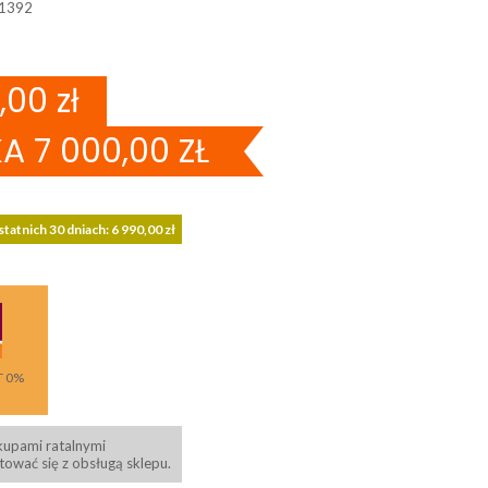
1392
,00 zł
A 7 000,00 ZŁ
tatnich 30 dniach: 6 990,00 zł
T 0%
kupami ratalnymi
ować się z obsługą sklepu.