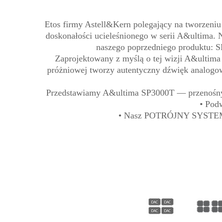
Etos firmy Astell&Kern polegający na tworzeniu
doskonałości ucieleśnionego w serii A&ultima. 
naszego poprzedniego produktu: S
Zaprojektowany z myślą o tej wizji A&ultima
próżniowej tworzy autentyczny dźwięk analogo
Przedstawiamy A&ultima SP3000T — przenośny od
• Pod
• Nasz POTRÓJNY SYSTEM 