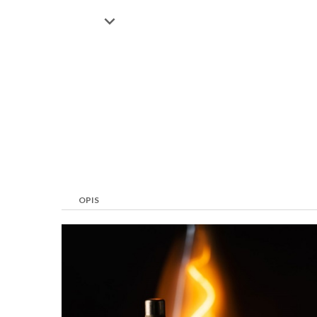

OPIS