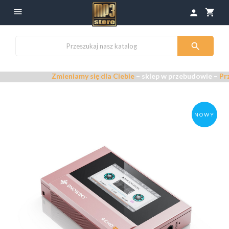

shopping_cart
person

Zmieniamy się dla Ciebie
– sklep w przebudowie –
Przepraszamy za
NOWY