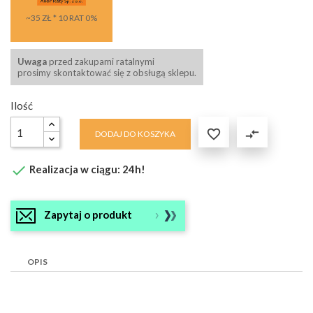
~35 ZŁ * 10 RAT 0%
Uwaga
przed zakupami ratalnymi
prosimy skontaktować się z obsługą sklepu.
Ilość

compare_arrows
DODAJ DO KOSZYKA

Realizacja w ciągu: 24h!
Zapytaj o produkt
OPIS