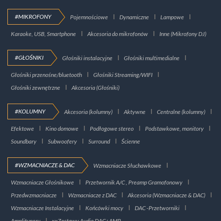
#MIKROFONY
Pojemnościowe
Dynamiczne
Lampowe
Karaoke, USB, Smartphone
Akcesoria do mikrofonów
Inne (Mikrofony DJ)
#GŁOŚNIKI
Głośniki instalacyjne
Głośniki multimedialne
Głośniki przenośne/bluetooth
Głośniki Streaming/WIFI
Głośniki zewnętrzne
Akcesoria (Głośniki)
#KOLUMNY
Akcesoria (kolumny)
Aktywne
Centralne (kolumny)
Efektowe
Kino domowe
Podłogowe stereo
Podstawkowe, monitory
Soundbary
Subwoofery
Surround
Ścienne
#WZMACNIACZE & DAC
Wzmacniacze Słuchawkowe
Wzmacniacze Głośnikowe
Przetwornik A/C , Preamp Gramofonowy
Przedwzmacniacze
Wzmacniacze z DAC
Akcesoria (Wzmacniacze & DAC)
Wzmacniacze Instalacyjne
Końcówki mocy
DAC -Przetworniki
Amplitunery
xxZestawy Audio DAC+AMP