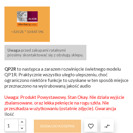
~320 ZŁ * 10 RAT 0%
Uwaga
przed zakupami ratalnymi
prosimy skontaktować się z obsługą sklepu.
QP2R
to następca a zarazem rozwinięcie świetnego modelu
QP1R. Praktycznie wszystko uległo ulepszeniu, choć
ograniczono niektóre funkcje to uzyskane w ten sposób miejsce
przeznaczono na wyśrubowaną jakość audio
Uwaga: Produkt Powystawowy. Stan Okay. Nie działa wyjście
zbalansowane. oraz lekka peknięcie na rogu szkła. Nie
przeszkadza w użytkowaniu (ostatnie zdjęcie). Gwarancja
Ilość

compare_arrows
DODAJ DO KOSZYKA