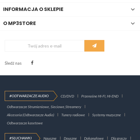
INFORMACJA O SKLEPIE

O MP3STORE

Śledź nas
#ODTWARZACZE AUDIO
CD/DVD
Przenośne HI-FI, HI-END
Odtwarzacze Strumieniowe, Sieciowe,Streamery
Akcesoria (Odtwarzacze Audio)
Tunery radiowe
Systemy muzyczne
Odtwarzacze kasetowe
#SŁUCHAWKI
Nauszne
Douszne
Dokanałowe
Dla graczy