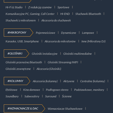
Hi-Fi & Studio
Z redukcją szumów
Sportowe
Komunikacyjne PC, Gaming, Call Center
HI-END
Słuchawki Bluetooth
Słuchawki z mikrofonem
Akcesoria do słuchawek
#MIKROFONY
Pojemnościowe
Dynamiczne
Lampowe
Karaoke, USB, Smartphone
Akcesoria do mikrofonów
Inne (Mikrofony DJ)
#GŁOŚNIKI
Głośniki instalacyjne
Głośniki multimedialne
Głośniki przenośne/bluetooth
Głośniki Streaming/WIFI
Głośniki zewnętrzne
Akcesoria (Głośniki)
#KOLUMNY
Akcesoria (kolumny)
Aktywne
Centralne (kolumny)
Efektowe
Kino domowe
Podłogowe stereo
Podstawkowe, monitory
Soundbary
Subwoofery
Surround
Ścienne
#WZMACNIACZE & DAC
Wzmacniacze Słuchawkowe