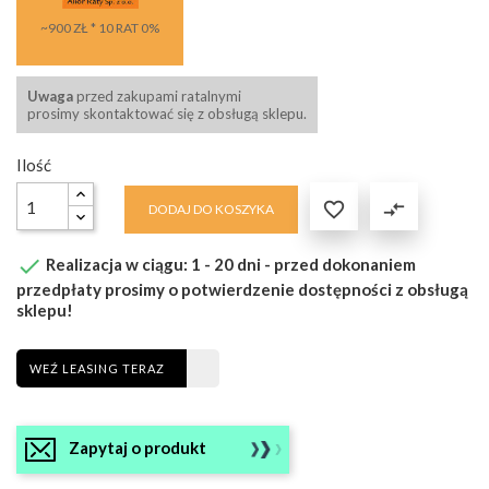
~900 ZŁ * 10 RAT 0%
Uwaga
przed zakupami ratalnymi
prosimy skontaktować się z obsługą sklepu.
Ilość

compare_arrows
DODAJ DO KOSZYKA

Realizacja w ciągu: 1 - 20 dni - przed dokonaniem
przedpłaty prosimy o potwierdzenie dostępności z obsługą
sklepu!
WEŹ LEASING TERAZ
Zapytaj o produkt