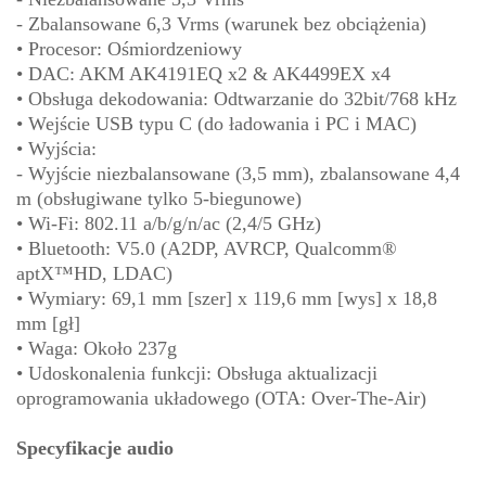
- Zbalansowane 6,3 Vrms (warunek bez obciążenia)
• Procesor: Ośmiordzeniowy
• DAC: AKM AK4191EQ x2 & AK4499EX x4
• Obsługa dekodowania: Odtwarzanie do 32bit/768 kHz
• Wejście USB typu C (do ładowania i PC i MAC)
• Wyjścia:
- Wyjście niezbalansowane (3,5 mm), zbalansowane 4,4
m (obsługiwane tylko 5-biegunowe)
• Wi-Fi: 802.11 a/b/g/n/ac (2,4/5 GHz)
• Bluetooth: V5.0 (A2DP, AVRCP, Qualcomm®
aptX™HD, LDAC)
• Wymiary: 69,1 mm [szer] x 119,6 mm [wys] x 18,8
mm [gł]
• Waga: Około 237g
• Udoskonalenia funkcji: Obsługa aktualizacji
oprogramowania układowego (OTA: Over-The-Air)
Specyfikacje audio