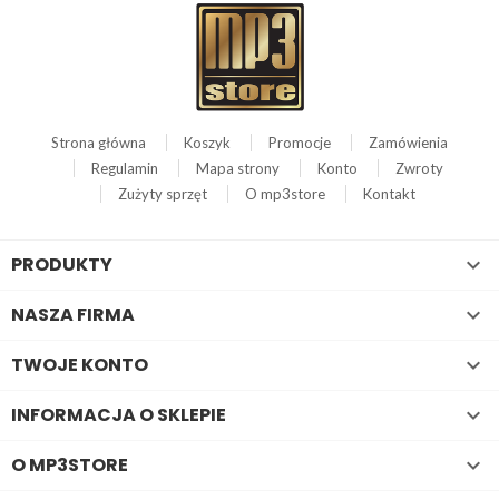
Strona główna
Koszyk
Promocje
Zamówienia
Regulamin
Mapa strony
Konto
Zwroty
Zużyty sprzęt
O mp3store
Kontakt
PRODUKTY

NASZA FIRMA

TWOJE KONTO

INFORMACJA O SKLEPIE

O MP3STORE
