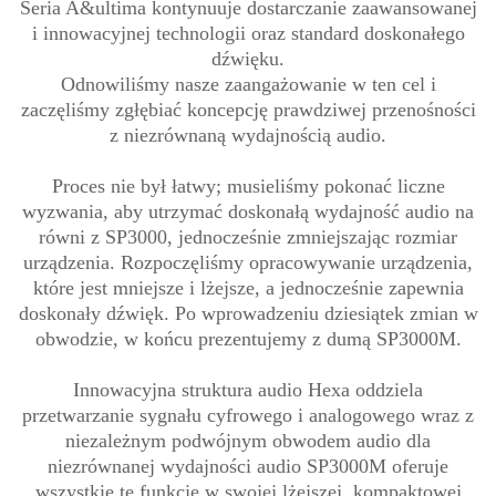
Seria A&ultima kontynuuje dostarczanie zaawansowanej
i innowacyjnej technologii oraz standard doskonałego
dźwięku.
Odnowiliśmy nasze zaangażowanie w ten cel i
zaczęliśmy zgłębiać koncepcję prawdziwej przenośności
z niezrównaną wydajnością audio.
Proces nie był łatwy; musieliśmy pokonać liczne
wyzwania, aby utrzymać doskonałą wydajność audio na
równi z SP3000, jednocześnie zmniejszając rozmiar
urządzenia. Rozpoczęliśmy opracowywanie urządzenia,
które jest mniejsze i lżejsze, a jednocześnie zapewnia
doskonały dźwięk. Po wprowadzeniu dziesiątek zmian w
obwodzie, w końcu prezentujemy z dumą SP3000M.
Innowacyjna struktura audio Hexa oddziela
przetwarzanie sygnału cyfrowego i analogowego wraz z
niezależnym podwójnym obwodem audio dla
niezrównanej wydajności audio SP3000M oferuje
wszystkie te funkcje w swojej lżejszej, kompaktowej