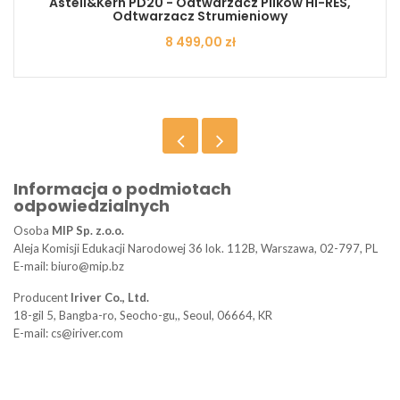
Astell&Kern PD20 - Odtwarzacz Plików Hi-RES,
Odtwarzacz Strumieniowy
Cena
8 499,00 zł
Informacja o podmiotach
odpowiedzialnych
Osoba
MIP Sp. z.o.o.
Aleja Komisji Edukacji Narodowej 36 lok. 112B, Warszawa, 02-797, PL
E-mail: biuro@mip.bz
Producent
Iriver Co., Ltd.
18-gil 5, Bangba-ro, Seocho-gu,, Seoul, 06664, KR
E-mail: cs@iriver.com