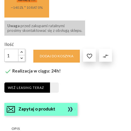
~140 ZŁ * 10 RAT 0%
Uwaga
przed zakupami ratalnymi
prosimy skontaktować się z obsługą sklepu.
Ilość

compare_arrows
DODAJ DO KOSZYKA

Realizacja w ciągu: 24h!
WEŹ LEASING TERAZ
Zapytaj o produkt
OPIS