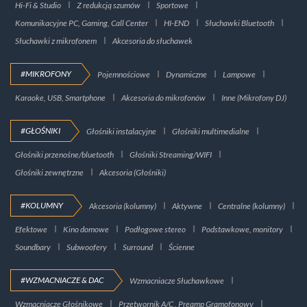
Hi-Fi & Studio
Z redukcją szumów
Sportowe
Komunikacyjne PC, Gaming, Call Center
HI-END
Słuchawki Bluetooth
Słuchawki z mikrofonem
Akcesoria do słuchawek
#MIKROFONY
Pojemnościowe
Dynamiczne
Lampowe
Karaoke, USB, Smartphone
Akcesoria do mikrofonów
Inne (Mikrofony DJ)
#GŁOŚNIKI
Głośniki instalacyjne
Głośniki multimedialne
Głośniki przenośne/bluetooth
Głośniki Streaming/WIFI
Głośniki zewnętrzne
Akcesoria (Głośniki)
#KOLUMNY
Akcesoria (kolumny)
Aktywne
Centralne (kolumny)
Efektowe
Kino domowe
Podłogowe stereo
Podstawkowe, monitory
Soundbary
Subwoofery
Surround
Ścienne
#WZMACNIACZE & DAC
Wzmacniacze Słuchawkowe
Wzmacniacze Głośnikowe
Przetwornik A/C , Preamp Gramofonowy