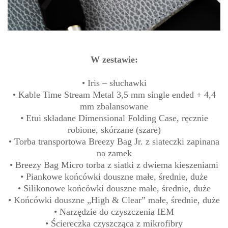
W zestawie:
• Iris – słuchawki
• Kable Time Stream Metal 3,5 mm single ended + 4,4
mm zbalansowane
• Etui składane Dimensional Folding Case, ręcznie
robione, skórzane (szare)
• Torba transportowa Breezy Bag Jr. z siateczki zapinana
na zamek
• Breezy Bag Micro torba z siatki z dwiema kieszeniami
• Piankowe końcówki douszne małe, średnie, duże
• Silikonowe końcówki douszne małe, średnie, duże
• Końcówki douszne „High & Clear” małe, średnie, duże
• Narzędzie do czyszczenia IEM
• Ściereczka czyszcząca z mikrofibry