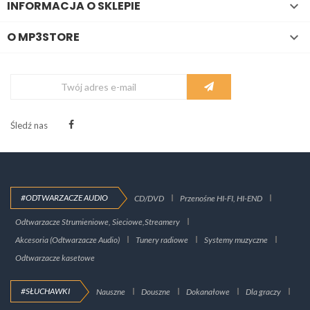
INFORMACJA O SKLEPIE

O MP3STORE

Śledź nas
#ODTWARZACZE AUDIO
CD/DVD
Przenośne HI-FI, HI-END
Odtwarzacze Strumieniowe, Sieciowe,Streamery
Akcesoria (Odtwarzacze Audio)
Tunery radiowe
Systemy muzyczne
Odtwarzacze kasetowe
#SŁUCHAWKI
Nauszne
Douszne
Dokanałowe
Dla graczy