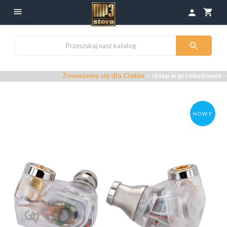

shopping_cart
person

Zmieniamy się dla Ciebie
– sklep w przebudowie –
Przepr
NOWY