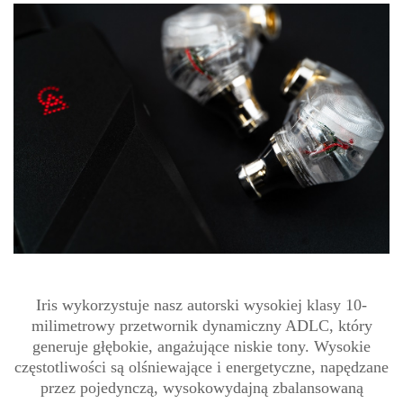
Iris wykorzystuje nasz autorski wysokiej klasy 10-
milimetrowy przetwornik dynamiczny ADLC, który
generuje głębokie, angażujące niskie tony. Wysokie
częstotliwości są olśniewające i energetyczne, napędzane
przez pojedynczą, wysokowydajną zbalansowaną