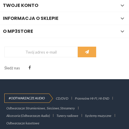
TWOJE KONTO

INFORMACJA O SKLEPIE

O MP3STORE

Śledź nas
#ODTWARZACZE AUDIO
CD/DVD
Przenośne HI-FI, HI-END
Odtwarzacze Strumieniowe, Sieciowe,Streamery
Akcesoria (Odtwarzacze Audio)
Tunery radiowe
Systemy muzyczne
Odtwarzacze kasetowe