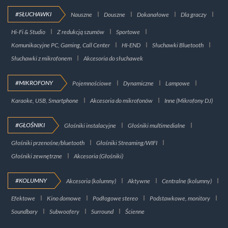
#SŁUCHAWKI
Nauszne
Douszne
Dokanałowe
Dla graczy
Hi-Fi & Studio
Z redukcją szumów
Sportowe
Komunikacyjne PC, Gaming, Call Center
HI-END
Słuchawki Bluetooth
Słuchawki z mikrofonem
Akcesoria do słuchawek
#MIKROFONY
Pojemnościowe
Dynamiczne
Lampowe
Karaoke, USB, Smartphone
Akcesoria do mikrofonów
Inne (Mikrofony DJ)
#GŁOŚNIKI
Głośniki instalacyjne
Głośniki multimedialne
Głośniki przenośne/bluetooth
Głośniki Streaming/WIFI
Głośniki zewnętrzne
Akcesoria (Głośniki)
#KOLUMNY
Akcesoria (kolumny)
Aktywne
Centralne (kolumny)
Efektowe
Kino domowe
Podłogowe stereo
Podstawkowe, monitory
Soundbary
Subwoofery
Surround
Ścienne