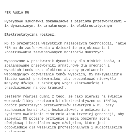
FIR Audio M5
Hybrydowe słuchawki dokanałaowe z pięcioma przetwornikami –
1x dynamicznym, 3x armaturowym, 1x elektrostatycznym
Elektrostatyczna rozkosz.
M5 to prezentacja wszystkich najlepszych technologii, jakie
FiR ma do zaoferowania w dziedzinie projektowania i
konstruowania zaawansowanych monitorów dousznych.
Wyposażone w przetwornik dynamiczny dla niskich tonów, 3
zbalansowane przetworniki armaturowe dla średnich i
wysokich tonów oraz elektrostatyczny przetwornik
wspomagający odtwarzanie tonów wysokich, M5 maksymalizuje
liczbę swoich przetworników, aby prezentować niezwykle
masywny dźwięk, z szokującą wręcz klarownością i
przedłużeniem na obu krańcach.
Jesteśmy również dumni z tego, że jako pierwsi na świecie
wprowadziliśmy przetworniki elektrostatyczne do IEM’ów,
oprócz pozostałych przetworników zawartych w M5, przy
zachowaniu konstrukcji bezkanałowej, w połączeniu z
systemem uwalniania ciśnienia Atom trzeciej generacji, aby
zapewnić M5 potężne brzmienie z mega obszerną sceną
dźwiękową i bezciśnieniowym dźwiękiem, które jest
odpowiednie dla wszelkich profesjonalnych i audiofilskich
zastosowań.