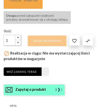
~1500 ZŁ * 10 RAT 0%
Uwaga
przed zakupami ratalnymi
prosimy skontaktować się z obsługą sklepu.
Ilość

compare_arrows
DODAJ DO KOSZYKA

Realizacja w ciągu: Nie ma wystarczającej ilości
produktów w magazynie
WEŹ LEASING TERAZ
Zapytaj o produkt
OPIS