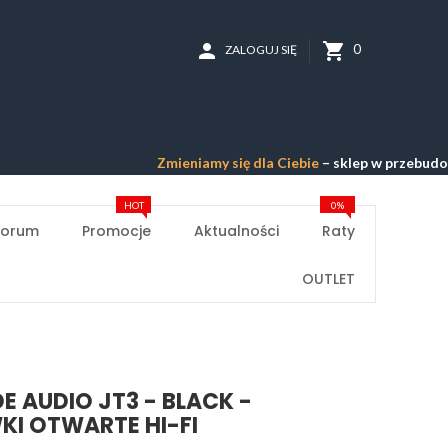
person
shopping_cart
0
ZALOGUJ SIĘ
Zmieniamy się dla Ciebie
– sklep w przebudowie –
Przep
HOT
0%
Forum
Promocje
Aktualności
Raty
OUTLET
DE AUDIO JT3 - BLACK -
I OTWARTE HI-FI