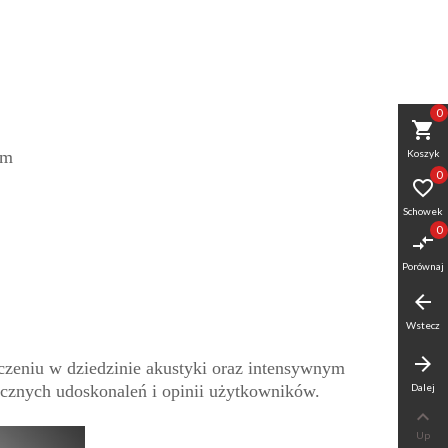
0
shopping_cart
em
Koszyk
0

Schowek
0
compare_arrows
Porównaj
arrow_back
Wstecz
arrow_forward
dczeniu w dziedzinie akustyki oraz intensywnym
icznych udoskonaleń i opinii użytkowników.
Dalej

Up