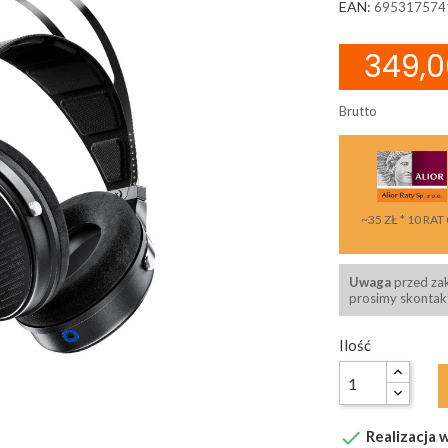
EAN:
695317574
349,0
Brutto
~35 ZŁ * 10 RAT
Uwaga
przed za
prosimy skontakt
Ilość

Realizacja w