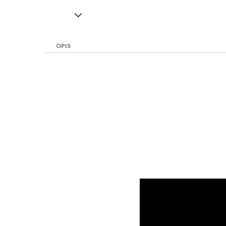

OPIS