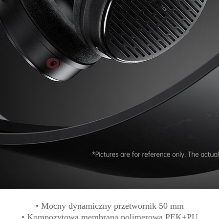
• Mocny dynamiczny przetwornik 50 mm
• Kompozytowa membrana polimerowa PEK+PU