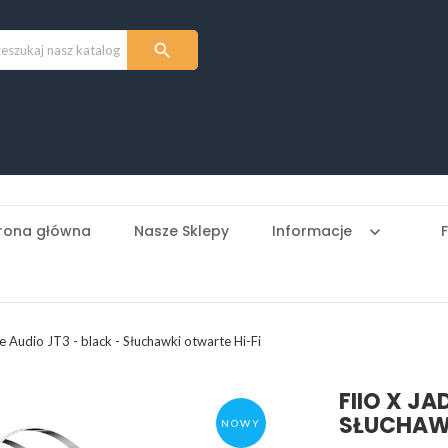

rona główna
Nasze Sklepy
Informacje
keyboard_arrow_down
e Audio JT3 - black - Słuchawki otwarte Hi-Fi
FIIO X JA
SŁUCHAWK
NOWY