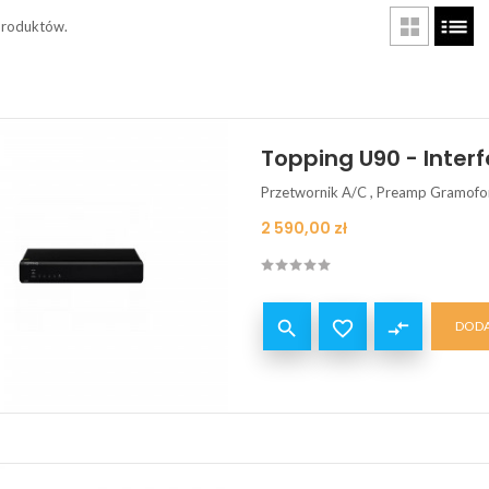
produktów.
Topping U90 - Interf
Przetwornik A/C , Preamp Gramof
Cena
2 590,00 zł


compare_arrows
DODA