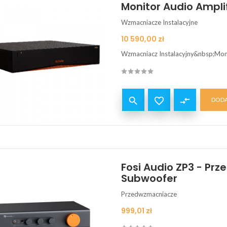
Monitor Audio Ampli
Wzmacniacze Instalacyjne
Cena
10 590,00 zł
Wzmacniacz Instalacyjny&nbsp;Moni


compare_arrows
DODA
Fosi Audio ZP3 - Pr
Subwoofer
Przedwzmacniacze
Cena
999,01 zł