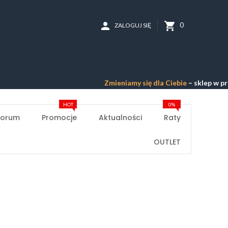
person
shopping_cart
0
ZALOGUJ SIĘ
Zmieniamy się dla Ciebie
– sklep w przebud
HOT
0%
Forum
Promocje
Aktualności
Raty
OUTLET