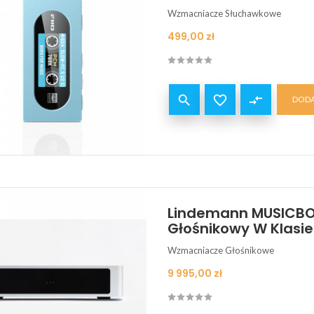
Wzmacniacze Słuchawkowe
Cena
499,00 zł


compare_arrows
DODA
Lindemann MUSICBO
Głośnikowy W Klasi
Wzmacniacze Głośnikowe
Cena
9 995,00 zł