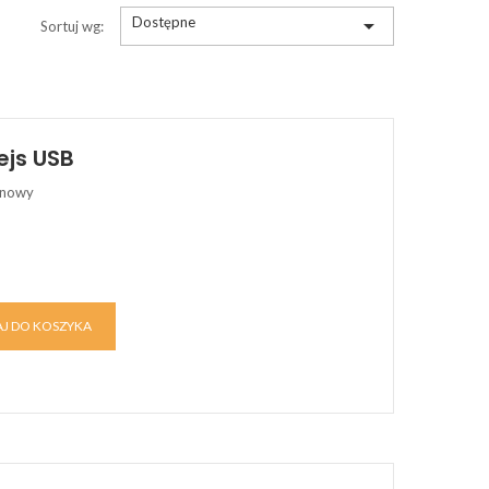
Dostępne

Sortuj wg:
ejs USB
onowy
J DO KOSZYKA