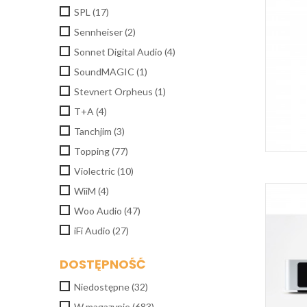
SPL
(17)
Sennheiser
(2)
Sonnet Digital Audio
(4)
SoundMAGIC
(1)
Stevnert Orpheus
(1)
T+A
(4)
Tanchjim
(3)
Topping
(77)
Violectric
(10)
WiiM
(4)
Woo Audio
(47)
iFi Audio
(27)
DOSTĘPNOŚĆ
Niedostępne
(32)
W magazynie
(683)