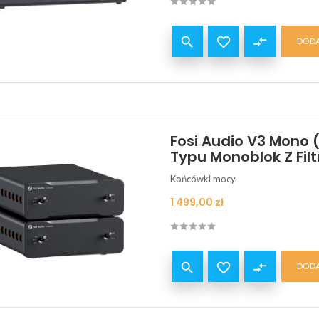


compare_arrows
DODA
Fosi Audio V3 Mono 
Typu Monoblok Z Fil
Końcówki mocy
Cena
1 499,00 zł


compare_arrows
DODA