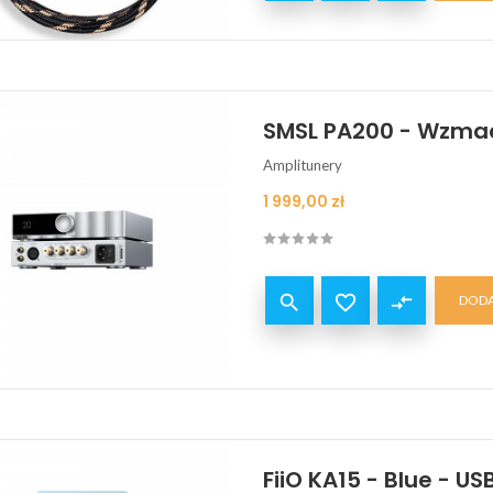
SMSL PA200 - Wzma
Amplitunery
Cena
1 999,00 zł


compare_arrows
DODA
FiiO KA15 - Blue - 