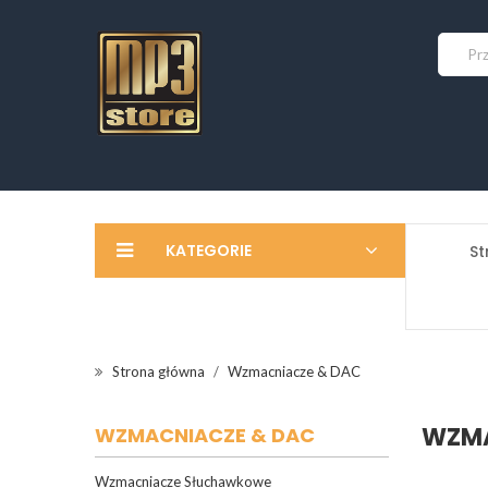
KATEGORIE
St
Strona główna
Wzmacniacze & DAC
WZMA
WZMACNIACZE & DAC
Wzmacniacze Słuchawkowe