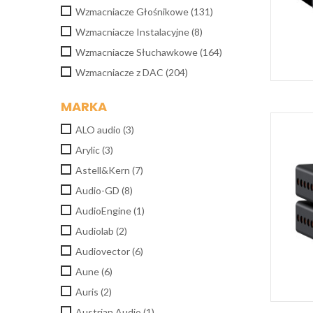
Wzmacniacze Głośnikowe
(131)
Wzmacniacze Instalacyjne
(8)
Wzmacniacze Słuchawkowe
(164)
Wzmacniacze z DAC
(204)
MARKA
ALO audio
(3)
Arylic
(3)
Astell&Kern
(7)
Audio-GD
(8)
AudioEngine
(1)
Audiolab
(2)
Audiovector
(6)
Aune
(6)
Auris
(2)
Austrian Audio
(1)