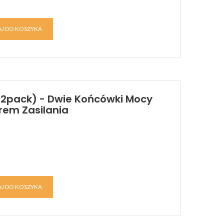
J DO KOSZYKA
(2pack) - Dwie Końcówki Mocy
trem Zasilania
J DO KOSZYKA