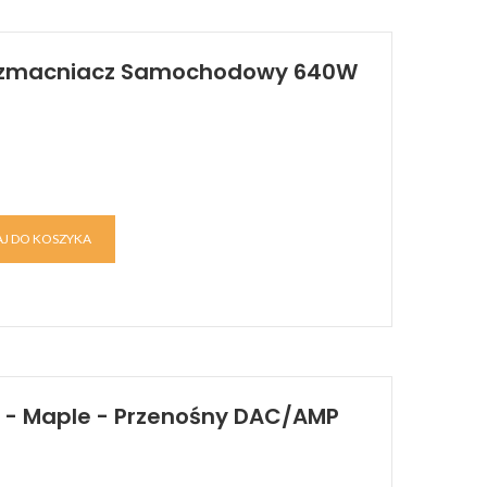
 Wzmacniacz Samochodowy 640W
J DO KOSZYKA
y - Maple - Przenośny DAC/AMP