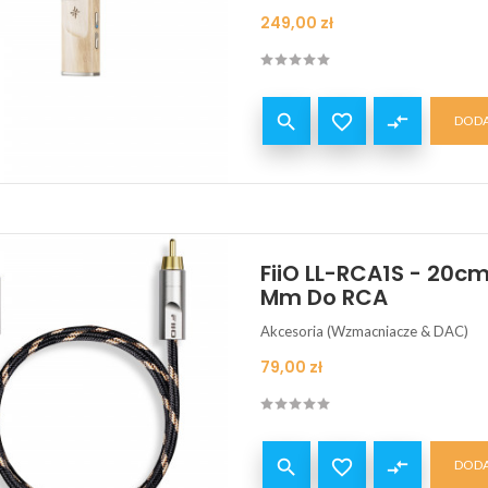
Cena
249,00 zł


compare_arrows
DODA
FiiO LL-RCA1S - 20c
Mm Do RCA
Akcesoria (Wzmacniacze & DAC)
Cena
79,00 zł


compare_arrows
DODA