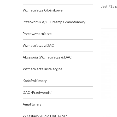
Jest 715 
Wzmacniacze Głośnikowe
Przetwornik A/C , Preamp Gramofonowy
Przedwzmacniacze
Wzmacniacze z DAC
Akcesoria (Wzmacniacze & DAC)
Wzmacniacze Instalacyjne
Końcówki mocy
DAC -Przetworniki
Amplitunery
xxZestawy Audio DAC+AMP