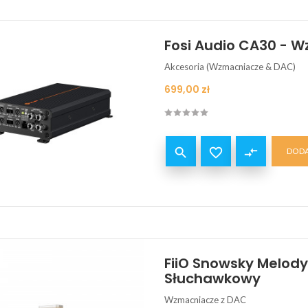
Fosi Audio CA30 -
Akcesoria (Wzmacniacze & DAC)
Cena
699,00 zł


compare_arrows
DODA
FiiO Snowsky Melod
Słuchawkowy
Wzmacniacze z DAC