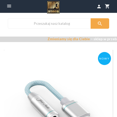

shopping_cart
person

Zmieniamy się dla Ciebie
– sklep w przebudowi
NOWY