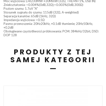
Moc wyjściowa: L+R230MW-+30MmW (32Ω, THD+N<1%, USB IN)
Zniekształcenia: <0.004%(0dB,32Ω);<0.003%(0dB,300Ω)
Poziom szumu: 1.7uV "A"
Stosunek sygnału do szumu: 115dB (32Ω, A-weighted)
Separacja kanałów: 65dB (1kHz, 32Ω)
Impedancja wyjściowa: <0.5Ω
Pasmo przenoszenia: 20Hz20kHz, +0.1dB tłumienie; 20Hz50kHz,
+0.2dB
Obsługiwane częstotliwości próbkowania: PCM: 384kHz/32bit, DSD:
DOP 128
PRODUKTY Z TEJ
SAMEJ KATEGORII