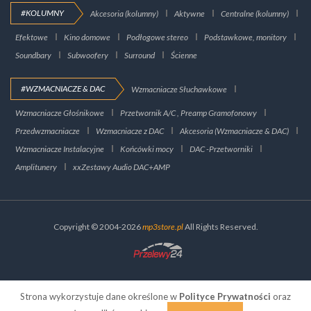
#KOLUMNY
Akcesoria (kolumny)
Aktywne
Centralne (kolumny)
Efektowe
Kino domowe
Podłogowe stereo
Podstawkowe, monitory
Soundbary
Subwoofery
Surround
Ścienne
#WZMACNIACZE & DAC
Wzmacniacze Słuchawkowe
Wzmacniacze Głośnikowe
Przetwornik A/C , Preamp Gramofonowy
Przedwzmacniacze
Wzmacniacze z DAC
Akcesoria (Wzmacniacze & DAC)
Wzmacniacze Instalacyjne
Końcówki mocy
DAC -Przetworniki
Amplitunery
xxZestawy Audio DAC+AMP
Copyright © 2004-2026
mp3store.pl
All Rights Reserved.
Strona wykorzystuje dane określone w
Polityce Prywatności
oraz