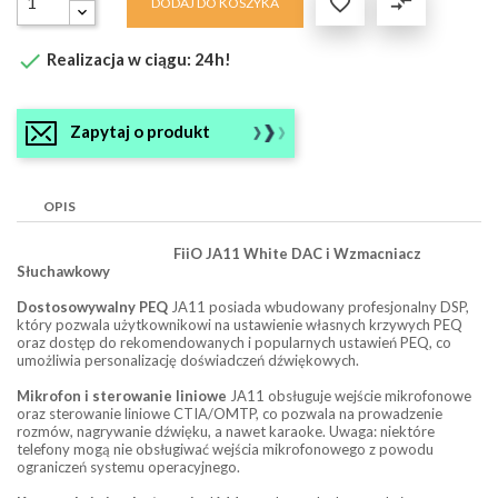

compare_arrows
DODAJ DO KOSZYKA

Realizacja w ciągu: 24h!
Zapytaj o produkt
OPIS
FiiO JA11 White DAC i Wzmacniacz
Słuchawkowy
Dostosowywalny PEQ
JA11 posiada wbudowany profesjonalny DSP,
który pozwala użytkownikowi na ustawienie własnych krzywych PEQ
oraz dostęp do rekomendowanych i popularnych ustawień PEQ, co
umożliwia personalizację doświadczeń dźwiękowych.
Mikrofon i sterowanie liniowe
JA11 obsługuje wejście mikrofonowe
oraz sterowanie liniowe CTIA/OMTP, co pozwala na prowadzenie
rozmów, nagrywanie dźwięku, a nawet karaoke. Uwaga: niektóre
telefony mogą nie obsługiwać wejścia mikrofonowego z powodu
ograniczeń systemu operacyjnego.