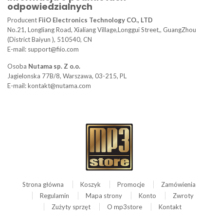
odpowiedzialnych
Producent
FiiO Electronics Technology CO., LTD
No.21, Longliang Road, Xialiang Village,Longgui Street,, GuangZhou
(District Baiyun ), 510540, CN
E-mail: support@fiio.com
Osoba
Nutama sp. Z o.o.
Jagielonska 77B/8, Warszawa, 03-215, PL
E-mail: kontakt@nutama.com
Strona główna
Koszyk
Promocje
Zamówienia
Regulamin
Mapa strony
Konto
Zwroty
Zużyty sprzęt
O mp3store
Kontakt