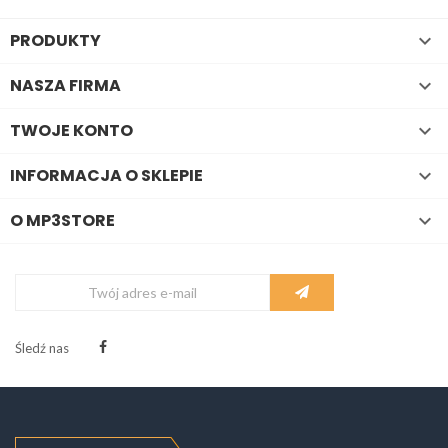
PRODUKTY

NASZA FIRMA

TWOJE KONTO

INFORMACJA O SKLEPIE

O MP3STORE

Śledź nas