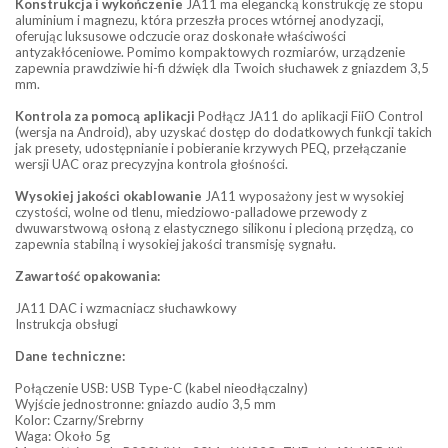
Konstrukcja i wykończenie
JA11 ma elegancką konstrukcję ze stopu
aluminium i magnezu, która przeszła proces wtórnej anodyzacji,
oferując luksusowe odczucie oraz doskonałe właściwości
antyzakłóceniowe. Pomimo kompaktowych rozmiarów, urządzenie
zapewnia prawdziwie hi-fi dźwięk dla Twoich słuchawek z gniazdem 3,5
mm.
Kontrola za pomocą aplikacji
Podłącz JA11 do aplikacji FiiO Control
(wersja na Android), aby uzyskać dostęp do dodatkowych funkcji takich
jak presety, udostępnianie i pobieranie krzywych PEQ, przełączanie
wersji UAC oraz precyzyjna kontrola głośności.
Wysokiej jakości okablowanie
JA11 wyposażony jest w wysokiej
czystości, wolne od tlenu, miedziowo-palladowe przewody z
dwuwarstwową osłoną z elastycznego silikonu i plecioną przędzą, co
zapewnia stabilną i wysokiej jakości transmisję sygnału.
Zawartość opakowania:
JA11 DAC i wzmacniacz słuchawkowy
Instrukcja obsługi
Dane techniczne:
Połączenie USB: USB Type-C (kabel nieodłączalny)
Wyjście jednostronne: gniazdo audio 3,5 mm
Kolor: Czarny/Srebrny
Waga: Około 5g