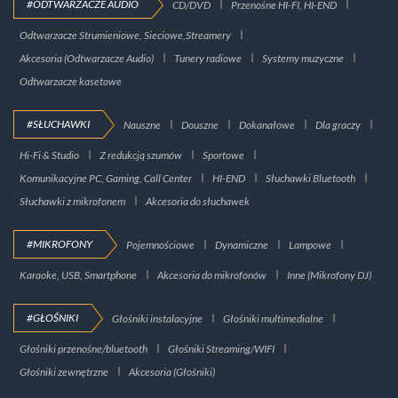
#ODTWARZACZE AUDIO
CD/DVD
Przenośne HI-FI, HI-END
Odtwarzacze Strumieniowe, Sieciowe,Streamery
Akcesoria (Odtwarzacze Audio)
Tunery radiowe
Systemy muzyczne
Odtwarzacze kasetowe
#SŁUCHAWKI
Nauszne
Douszne
Dokanałowe
Dla graczy
Hi-Fi & Studio
Z redukcją szumów
Sportowe
Komunikacyjne PC, Gaming, Call Center
HI-END
Słuchawki Bluetooth
Słuchawki z mikrofonem
Akcesoria do słuchawek
#MIKROFONY
Pojemnościowe
Dynamiczne
Lampowe
Karaoke, USB, Smartphone
Akcesoria do mikrofonów
Inne (Mikrofony DJ)
#GŁOŚNIKI
Głośniki instalacyjne
Głośniki multimedialne
Głośniki przenośne/bluetooth
Głośniki Streaming/WIFI
Głośniki zewnętrzne
Akcesoria (Głośniki)