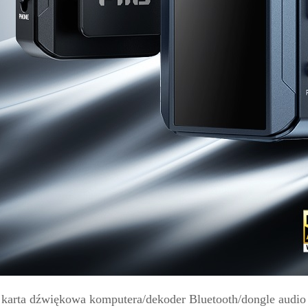
o karta dźwiękowa komputera/dekoder Bluetooth/dongle audio