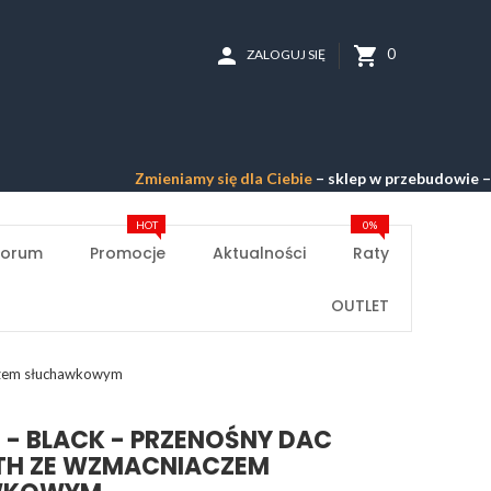
person
shopping_cart
0
ZALOGUJ SIĘ
Zmieniamy się dla Ciebie
– sklep w przebudowie –
Przepraszam
HOT
0%
Forum
Promocje
Aktualności
Raty
OUTLET
aczem słuchawkowym
13 - BLACK - PRZENOŚNY DAC
TH ZE WZMACNIACZEM