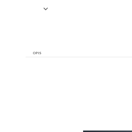

OPIS