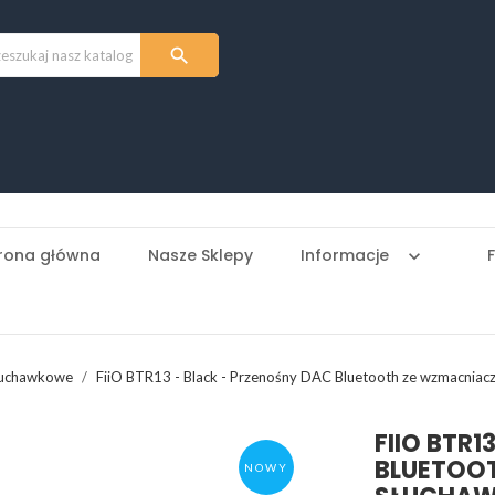

rona główna
Nasze Sklepy
Informacje
keyboard_arrow_down
łuchawkowe
FiiO BTR13 - Black - Przenośny DAC Bluetooth ze wzmacni
FIIO BTR
BLUETOO
NOWY