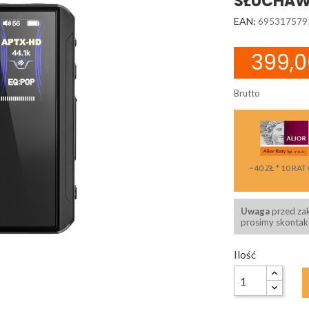
SŁUCHA
EAN:
695317579
399,0
Brutto
~40 ZŁ * 10 RAT
Uwaga
przed za
prosimy skontakt
Ilość