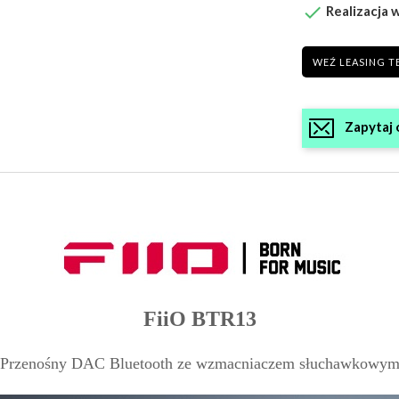

Realizacja w
WEŹ LEASING T
Zapytaj 
FiiO BTR13
Przenośny DAC Bluetooth ze wzmacniaczem słuchawkowy