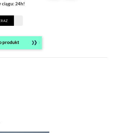
 ciągu: 24h!
ERAZ
o produkt
m