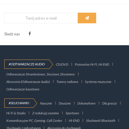
Śledź nas
#ODTWARZACZE AUDIO
CD/DVD
Przenośne HI-FI, HI-END
Odtwarzacze Strumieniowe, Sieciowe,Streamery
Akcesoria (Odtwarzacze Audio)
Tunery radiowe
Systemy muzyczne
Odtwarzacze kasetowe
#SŁUCHAWKI
Nauszne
Douszne
Dokanałowe
Dla graczy
Hi-Fi & Studio
Z redukcją szumów
Sportowe
Komunikacyjne PC, Gaming, Call Center
HI-END
Słuchawki Bluetooth
Słuchawki z mikrofonem
Akcesoria do słuchawek