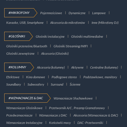
#MIKROFONY
Pojemnościowe
Dynamiczne
Lampowe
Karaoke, USB, Smartphone
Akcesoria do mikrofonów
Inne (Mikrofony DJ)
#GŁOŚNIKI
Głośniki instalacyjne
Głośniki multimedialne
Głośniki przenośne/bluetooth
Głośniki Streaming/WIFI
Głośniki zewnętrzne
Akcesoria (Głośniki)
#KOLUMNY
Akcesoria (kolumny)
Aktywne
Centralne (kolumny)
Efektowe
Kino domowe
Podłogowe stereo
Podstawkowe, monitory
Soundbary
Subwoofery
Surround
Ścienne
#WZMACNIACZE & DAC
Wzmacniacze Słuchawkowe
Wzmacniacze Głośnikowe
Przetwornik A/C , Preamp Gramofonowy
Przedwzmacniacze
Wzmacniacze z DAC
Akcesoria (Wzmacniacze & DAC)
Wzmacniacze Instalacyjne
Końcówki mocy
DAC -Przetworniki