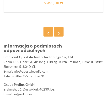
Cena
2 399,00 zł
Informacja o podmiotach
odpowiedzialnych
Producent
Questyle Audio Technology Co., Ltd
Room 13A, Floor 13, Yunsong Building, Tairan 8th Road, Futian (District
Shenzhen), 518040, CN
E-mail: info@questyleaudio.com
Telefon: +86-755 82835670
Osoba
Prolinx GmbH
Brehmstr, 56, Düsseldorf, 40239, DE
E-mail: eu@eulinx.eu