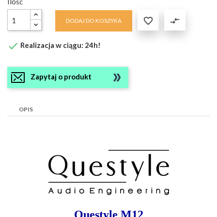
Ilość

compare_arrows
DODAJ DO KOSZYKA

Realizacja w ciągu: 24h!
Zapytaj o produkt
OPIS
Questyle M12