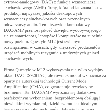
cyfrowo-analogowy (DAC) z funkcją wzmacniacza
słuchawkowego (AMP) firmy, która od lat znana jest z
produkcji najwyższej jakości desktopowych
wzmacniaczy słuchawkowych oraz przenośnych
odtwarzaczy audio. Ten niezwykle kompaktowy
DAC/AMP przenosi jakość dźwięku wydobywającego
się ze smartfonów, laptopów i komputerów na zupełnie
nowy poziom. Questyle M12 jest świetnym
rozwiązaniem w czasach, gdy większość producentów
urządzeń mobilnych rezygnuje z tradycyjnych gniazd
słuchawkowych.
Firma Questyle w M12 wykorzystała nie tylko wydajny
układ DAC ES9281AC, ale również moduł wzmacniacza
oparty na autorskiej technologii Current Mode
Amplification (CMA), co gwarantuje rewelacyjne
brzmienie. Ten DAC/AMP wyróżnia się dodatkowo
perfekcyjnym wykonaniem, bezproblemową obsługą i
niewielkimi wymiarami, dzięki czemu jest idealnym
towarzyszem mobilnych fanów dobrego brzmienia.