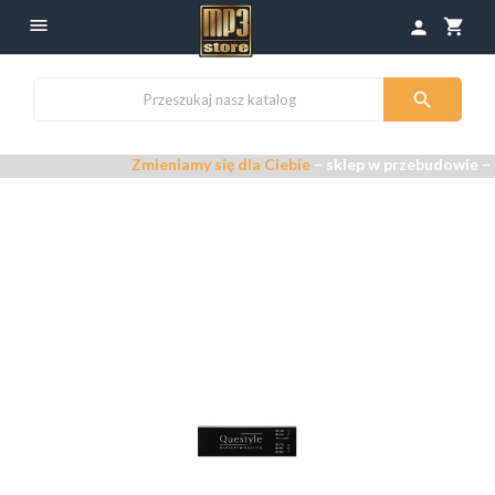

shopping_cart
person

Zmieniamy się dla Ciebie
– sklep w przebudowie –
Przepras