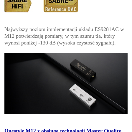
Najwyższy poziom implementacji układu ES9281AC w
M12 potwierdzają pomiary, w tym szumu tła, który
wynosi poniżej -130 dB (wysoka czystość sygnału).
Questyle M12 z obsługą technologii Master Quality