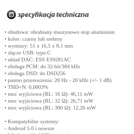
• obudowa: obrabiany maszynowo stop aluminium
• kolor: czarny lub srebrny
• wymiary: 51 x 16,5 x 8,1 mm
• złącze USB: typu C
• układ DAC: ESS ES9281AC
• obsługa PCM: do 32-bit/384 kHz
• obsługa DSD: do DSD256
• pasmo przenoszenia: 20 Hz - 20 kHz (+/- 1 dB)
• THD+N: 0,0003%
• moc wyjściowa (RL: 16 Ω): 46,11 mW
• moc wyjściowa (RL: 32 Ω): 26,71 mW
• moc wyjściowa (RL: 300 Ω): 12,26 mW
• Kompatybilne systemy:
- Android 5.0 i nowsze