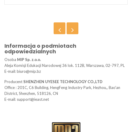
Informacja o podmiotach
odpowiedzialnych
Osoba
MIP Sp. z.o.o.
Aleja Komisji Edukacji Narodowej 36 lok. 112B, Warszawa, 02-797, PL
E-mail: biuro@mip.bz
Producent
SHENZHEN UYESEE TECHNOLOGY CO.,LTD
Office : 201C, C6 Building, HengFeng Industry Park, Hezhou,, Bao'an
District, Shenzhen, 518126, CN
E-mail: support@ieast.net