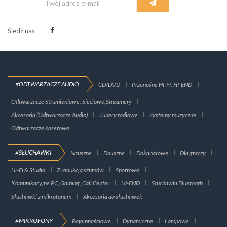
Śledź nas
#ODTWARZACZE AUDIO
CD/DVD
Przenośne HI-FI, HI-END
Odtwarzacze Strumieniowe, Sieciowe,Streamery
Akcesoria (Odtwarzacze Audio)
Tunery radiowe
Systemy muzyczne
Odtwarzacze kasetowe
#SŁUCHAWKI
Nauszne
Douszne
Dokanałowe
Dla graczy
Hi-Fi & Studio
Z redukcją szumów
Sportowe
Komunikacyjne PC, Gaming, Call Center
HI-END
Słuchawki Bluetooth
Słuchawki z mikrofonem
Akcesoria do słuchawek
#MIKROFONY
Pojemnościowe
Dynamiczne
Lampowe