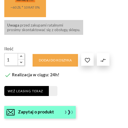
~60 ZŁ * 10 RAT 0%
Uwaga
przed zakupami ratalnymi
prosimy skontaktować się z obsługą sklepu.
Ilość

compare_arrows
DODAJ DO KOSZYKA

Realizacja w ciągu: 24h!
WEŹ LEASING TERAZ
Zapytaj o produkt