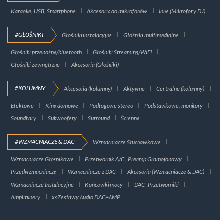
Karaoke, USB, Smartphone
Akcesoria do mikrofonów
Inne (Mikrofony DJ)
#GŁOŚNIKI
Głośniki instalacyjne
Głośniki multimedialne
Głośniki przenośne/bluetooth
Głośniki Streaming/WIFI
Głośniki zewnętrzne
Akcesoria (Głośniki)
#KOLUMNY
Akcesoria (kolumny)
Aktywne
Centralne (kolumny)
Efektowe
Kino domowe
Podłogowe stereo
Podstawkowe, monitory
Soundbary
Subwoofery
Surround
Ścienne
#WZMACNIACZE & DAC
Wzmacniacze Słuchawkowe
Wzmacniacze Głośnikowe
Przetwornik A/C , Preamp Gramofonowy
Przedwzmacniacze
Wzmacniacze z DAC
Akcesoria (Wzmacniacze & DAC)
Wzmacniacze Instalacyjne
Końcówki mocy
DAC -Przetworniki
Amplitunery
xxZestawy Audio DAC+AMP