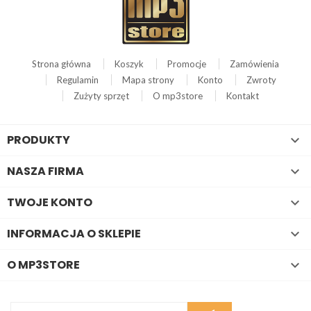
Strona główna
Koszyk
Promocje
Zamówienia
Regulamin
Mapa strony
Konto
Zwroty
Zużyty sprzęt
O mp3store
Kontakt
PRODUKTY

NASZA FIRMA

TWOJE KONTO

INFORMACJA O SKLEPIE

O MP3STORE
