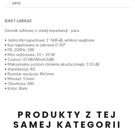
OPIS
IEAST LARK63
Głośnik sufitowy o stałej impedancji - para
• Jednostki napędowe: 1″ NdFeB, włókno węglowe
• Kąt regulowany w zakresie 0-30°
• FR: 200Hz-18K
• Moc wyjściowa: 10 ~ 20 W
• Czułość: 87dB/W/m(±3dB)
• Maksymalny poziom ciśnienia akustycznego: 110 dB
• Impedancja: 4Ω
• Rozmiar wycięcia: Φ65mm
• Montaż: 55mm
• Obudowa: ABS
• Kolor: Biały
PRODUKTY Z TEJ
SAMEJ KATEGORII