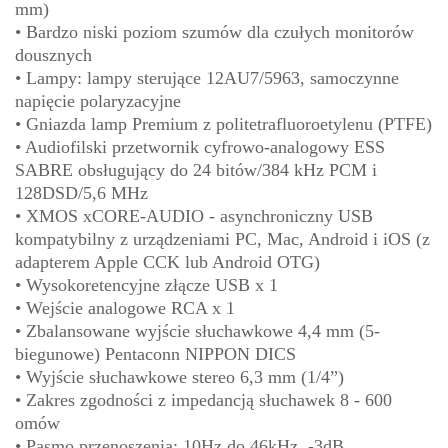
mm)
• Bardzo niski poziom szumów dla czułych monitorów
dousznych
• Lampy: lampy sterujące 12AU7/5963, samoczynne
napięcie polaryzacyjne
• Gniazda lamp Premium z politetrafluoroetylenu (PTFE)
• Audiofilski przetwornik cyfrowo-analogowy ESS
SABRE obsługujący do 24 bitów/384 kHz PCM i
128DSD/5,6 MHz
• XMOS xCORE-AUDIO - asynchroniczny USB
kompatybilny z urządzeniami PC, Mac, Android i iOS (z
adapterem Apple CCK lub Android OTG)
• Wysokoretencyjne złącze USB x 1
• Wejście analogowe RCA x 1
• Zbalansowane wyjście słuchawkowe 4,4 mm (5-
biegunowe) Pentaconn NIPPON DICS
• Wyjście słuchawkowe stereo 6,3 mm (1/4”)
• Zakres zgodności z impedancją słuchawek 8 - 600
omów
• Pasmo przenoszenia: 10Hz do 46kHz, -3dB