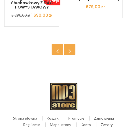
Okazja ..
Słuchawkowy Z DAC
Cena
679,00 zł
POWYSTAWOWY
Cena
Cena
1 690,00 zł
2 290,00 zł
podstawowa
Strona główna
Koszyk
Promocje
Zamówienia
Regulamin
Mapa strony
Konto
Zwroty