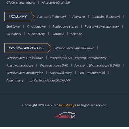
Głośniki zewnętrzne
Akcesoria (Głośniki)
#KOLUMNY
Akcesoria (kolumny)
Aktywne
Centralne (kolumny)
Efektowe
Kino domowe
Podłogowe stereo
Podstawkowe, monitory
Soundbary
Subwoofery
Surround
Ścienne
#WZMACNIACZE & DAC
Wzmacniacze Słuchawkowe
Wzmacniacze Głośnikowe
Przetwornik A/C , Preamp Gramofonowy
Przedwzmacniacze
Wzmacniacze z DAC
Akcesoria (Wzmacniacze & DAC)
Wzmacniacze Instalacyjne
Końcówki mocy
DAC -Przetworniki
Amplitunery
xxZestawy Audio DAC+AMP
Copyright © 2004-2026
mp3store.pl
All Rights Reserved.