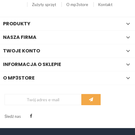
Zużyty sprzęt
O mp3store
Kontakt
PRODUKTY

NASZA FIRMA

TWOJE KONTO

INFORMACJA O SKLEPIE

O MP3STORE

Śledź nas