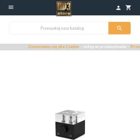

shopping_cart
person

Zmieniamy się dla Ciebie
– sklep w przebudowie –
Przepraszamy