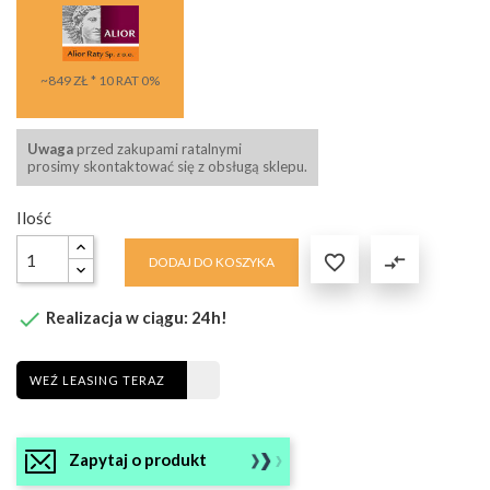
~849 ZŁ * 10 RAT 0%
Uwaga
przed zakupami ratalnymi
prosimy skontaktować się z obsługą sklepu.
Ilość

compare_arrows
DODAJ DO KOSZYKA

Realizacja w ciągu: 24h!
WEŹ LEASING TERAZ
Zapytaj o produkt