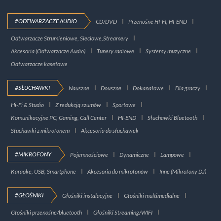
#ODTWARZACZE AUDIO
CD/DVD
Przenośne HI-FI, HI-END
Odtwarzacze Strumieniowe, Sieciowe,Streamery
Akcesoria (Odtwarzacze Audio)
Tunery radiowe
Systemy muzyczne
Odtwarzacze kasetowe
#SŁUCHAWKI
Nauszne
Douszne
Dokanałowe
Dla graczy
Hi-Fi & Studio
Z redukcją szumów
Sportowe
Komunikacyjne PC, Gaming, Call Center
HI-END
Słuchawki Bluetooth
Słuchawki z mikrofonem
Akcesoria do słuchawek
#MIKROFONY
Pojemnościowe
Dynamiczne
Lampowe
Karaoke, USB, Smartphone
Akcesoria do mikrofonów
Inne (Mikrofony DJ)
#GŁOŚNIKI
Głośniki instalacyjne
Głośniki multimedialne
Głośniki przenośne/bluetooth
Głośniki Streaming/WIFI