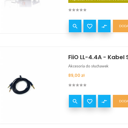


compare_arrows
DODA
FiiO LL-4.4A - Kabe
Akcesoria do słuchawek
Cena
89,00 zł


compare_arrows
DODA