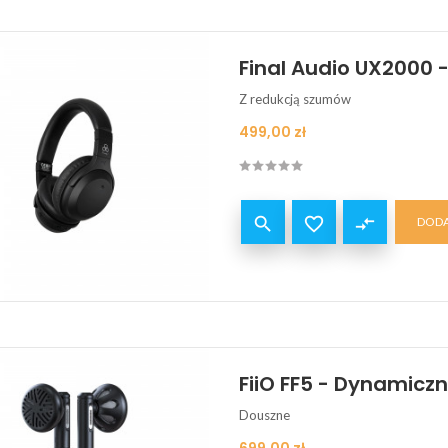
Final Audio UX2000 -
Z redukcją szumów
Cena
499,00 zł


compare_arrows
DODA
FiiO FF5 - Dynamicz
Douszne
Cena