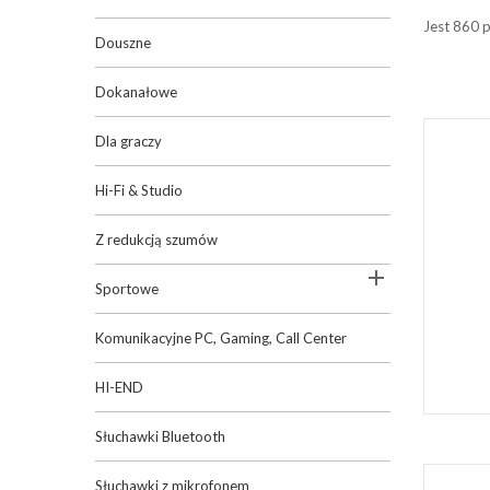
Jest 860 
Douszne
Dokanałowe
Dla graczy
Hi-Fi & Studio
Z redukcją szumów

Sportowe
Komunikacyjne PC, Gaming, Call Center
HI-END
Słuchawki Bluetooth
Słuchawki z mikrofonem