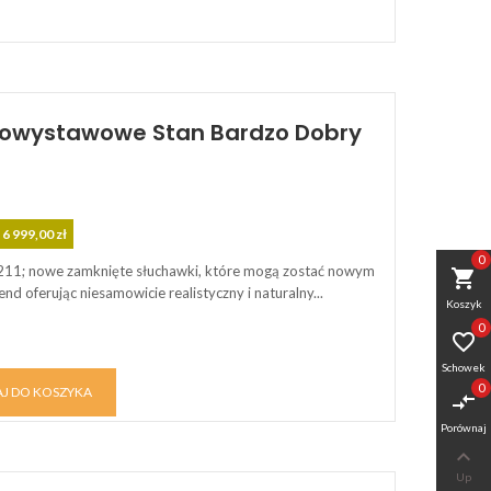
Powystawowe Stan Bardzo Dobry
 6 999,00 zł
0
211; nowe zamknięte słuchawki, które mogą zostać nowym
shopping_cart
nd oferując niesamowicie realistyczny i naturalny...
Koszyk
0

Schowek
0
J DO KOSZYKA
compare_arrows
Porównaj

Up