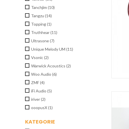
Tanchjim
(10)
Tangzu
(14)
Topping
(1)
Truthhear
(11)
Ultrasone
(7)
Unique Melody UM
(11)
Vsonic
(2)
Warwick Acoustics
(2)
Woo Audio
(6)
ZMF
(4)
iFi Audio
(5)
iriver
(2)
ooopusX
(1)
KATEGORIE