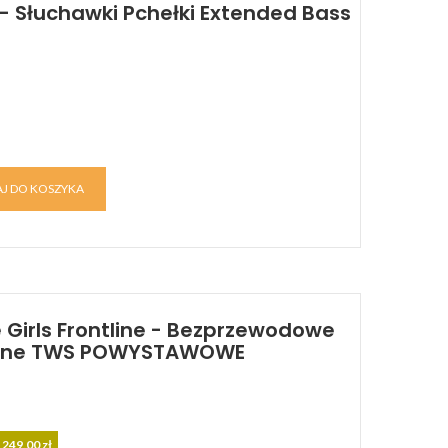
e - Słuchawki Pchełki Extended Bass
J DO KOSZYKA
Girls Frontline - Bezprzewodowe
czne TWS POWYSTAWOWE
 249,00 zł