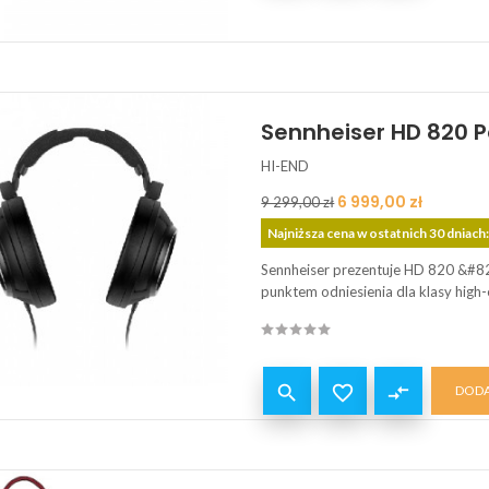
Sennheiser HD 820 
HI-END
Cena
Cena
6 999,00 zł
9 299,00 zł
podstawowa
Najniższa cena w ostatnich 30 dniach:
Sennheiser prezentuje HD 820 &#8
punktem odniesienia dla klasy high-e


compare_arrows
DODA