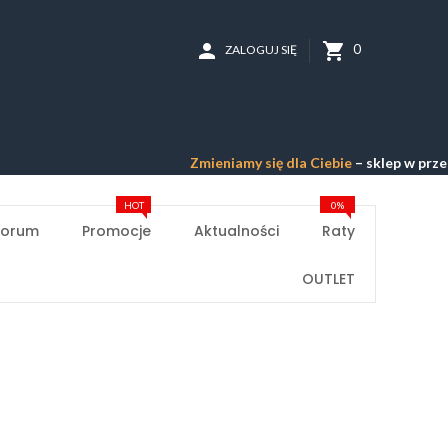
person
shopping_cart
0
ZALOGUJ SIĘ
Zmieniamy się dla Ciebie
– sklep w przebudow
HOT
0%
Forum
Promocje
Aktualności
Raty
OUTLET