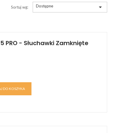
Dostępne

Sortuj wg:
5 PRO - Słuchawki Zamknięte
J DO KOSZYKA