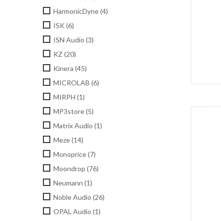
HarmonicDyne
(4)
ISK
(6)
ISN Audio
(3)
KZ
(20)
Kinera
(45)
MICROLAB
(6)
MIRPH
(1)
MP3store
(5)
Matrix Audio
(1)
Meze
(14)
Monoprice
(7)
Moondrop
(76)
Neumann
(1)
Noble Audio
(26)
OPAL Audio
(1)