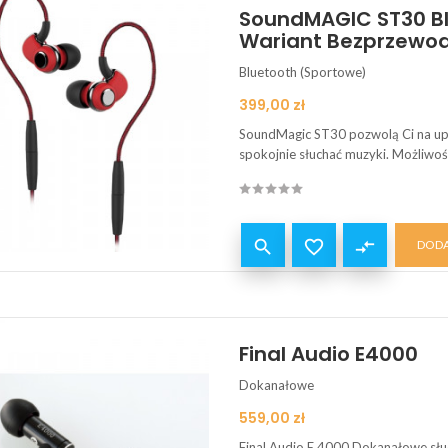
SoundMAGIC ST30 Bl
Wariant Bezprzewod
Bluetooth (Sportowe)
Cena
399,00 zł
SoundMagic ST30 pozwolą Ci na up
spokojnie słuchać muzyki. Możliwoś


compare_arrows
DODA
Final Audio E4000
Dokanałowe
Cena
559,00 zł
Final Audio E 4000 Dokanałowe słu