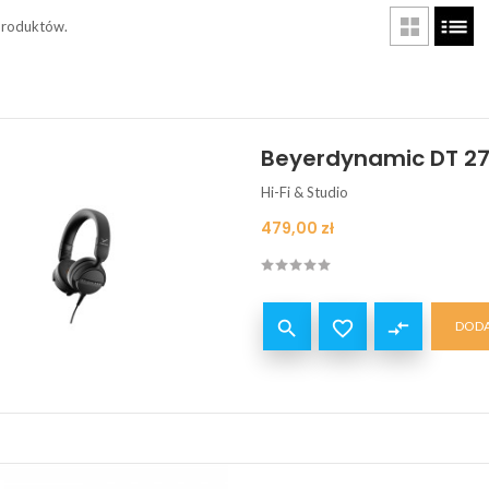
produktów.
Beyerdynamic DT 27
Hi-Fi & Studio
Cena
479,00 zł


compare_arrows
DODA