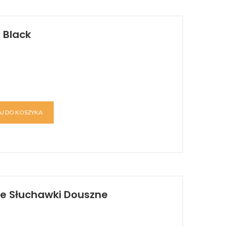
 Black
J DO KOSZYKA
ne Słuchawki Douszne