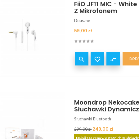
FiiO JF11 MIC - Whit
Z Mikrofonem
Douszne
Cena
59,00 zł


compare_arrows
DODA
Moondrop Nekocake 
Słuchawki Dynami
Słuchawki Bluetooth
Cena
Cena
249,00 zł
299,00 zł
podstawowa
Najniższa cena w ostatnich 30 dniach: