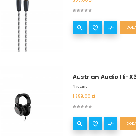
699,00 zł


compare_arrows
DODA
Austrian Audio Hi-X
Nauszne
Cena
1 399,00 zł


compare_arrows
DODA