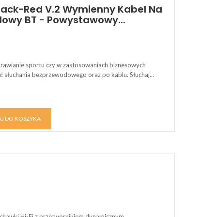
ack-Red V.2 Wymienny Kabel Na
owy BT - Powystawowy...
rawianie sportu czy w zastosowaniach biznesowych
ć słuchania bezprzewodowego oraz po kablu. Słuchaj...
J DO KOSZYKA
chawki Hi-Fi z przetwornikiem dynamicznym