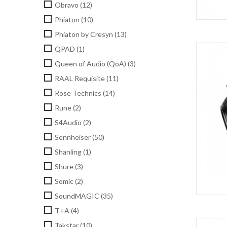
Obravo
(12)
Phiaton
(10)
Phiaton by Cresyn
(13)
QPAD
(1)
Queen of Audio (QoA)
(3)
RAAL Requisite
(11)
Rose Technics
(14)
Rune
(2)
S4Audio
(2)
Sennheiser
(50)
Shanling
(1)
Shure
(3)
Somic
(2)
SoundMAGIC
(35)
T+A
(4)
Takstar
(10)