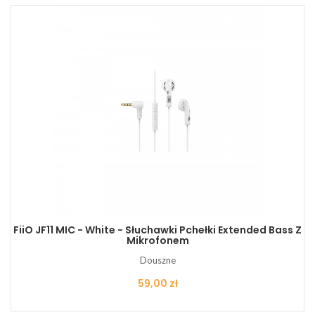
FiiO JF11 MIC - White - Słuchawki Pchełki Extended Bass Z
Mikrofonem
Douszne
Cena
59,00 zł