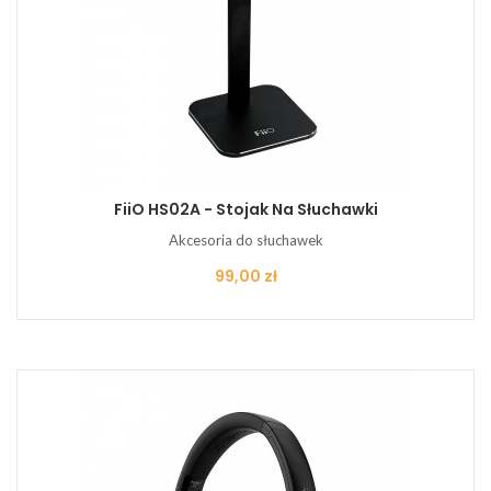
FiiO HS02A - Stojak Na Słuchawki
Akcesoria do słuchawek
Cena
99,00 zł