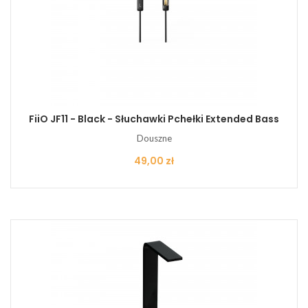
FiiO JF11 - Black - Słuchawki Pchełki Extended Bass
Douszne
Cena
49,00 zł