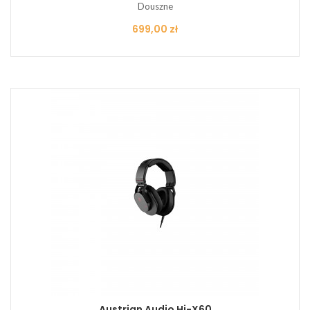
Douszne
Cena
699,00 zł
Austrian Audio Hi-X60