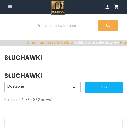

shopping_cart
person

Zmieniamy się dla Ciebie
– sklep w przebudowie –
Przepraszam
SŁUCHAWKI
SŁUCHAWKI
Dostępne

FILTR
Pokazano 1-36 z 862 pozycji