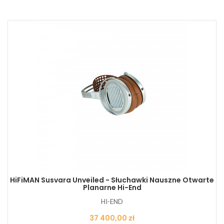
HiFiMAN Susvara Unveiled - Słuchawki Nauszne Otwarte
Planarne Hi-End
HI-END
Cena
37 400,00 zł