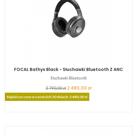
FOCAL Bathys Black - Słuchawki Bluetooth Z ANC
Słuchawki Bluetooth
Cena
Cena
2 480,00 zł
3 790,00 zł
podstawowa
Najniższa cena w ostatnich 30 dniach: 2 480,00 zł