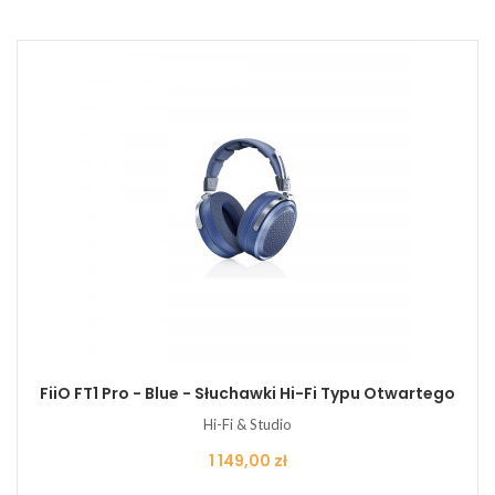
FiiO FT1 Pro - Blue - Słuchawki Hi-Fi Typu Otwartego
Hi-Fi & Studio
Cena
1 149,00 zł