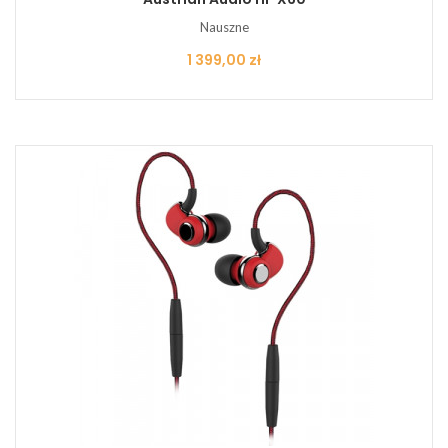
Nauszne
Cena
1 399,00 zł