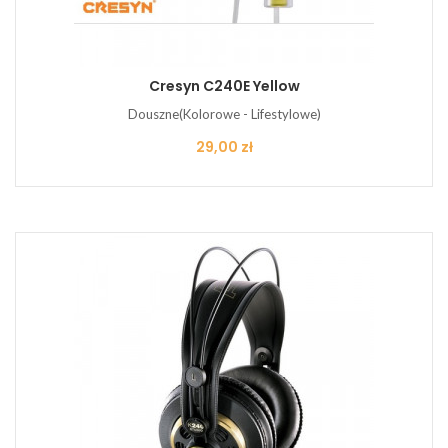
Cresyn C240E Yellow
Douszne(Kolorowe - Lifestylowe)
Cena
29,00 zł