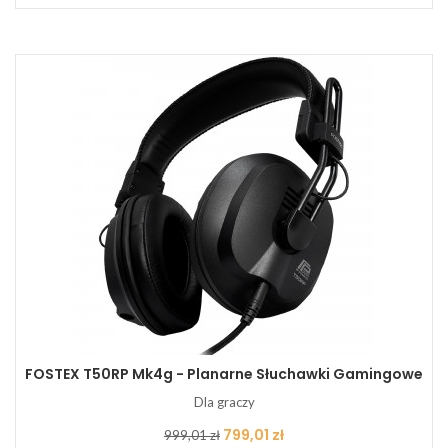
FOSTEX T50RP Mk4g - Planarne Słuchawki Gamingowe
Dla graczy
Cena
Cena
799,01 zł
999,01 zł