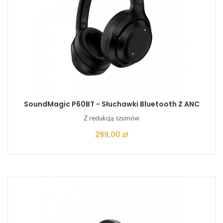
SoundMagic P60BT - Słuchawki Bluetooth Z ANC
Z redukcją szumów
Cena
299,00 zł