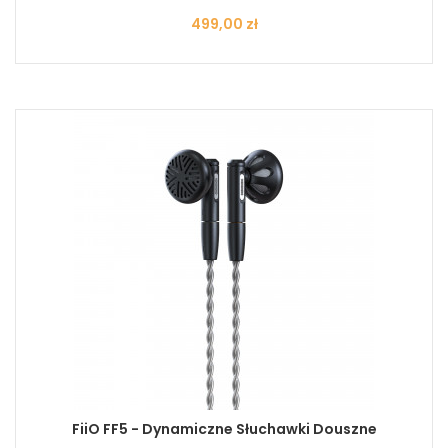
Cena
499,00 zł
FiiO FF5 - Dynamiczne Słuchawki Douszne