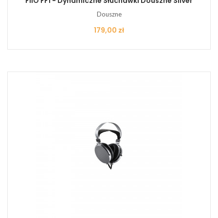
FiiO FF1 - Dynamiczne Słuchawki Douszne Silver
Douszne
Cena
179,00 zł