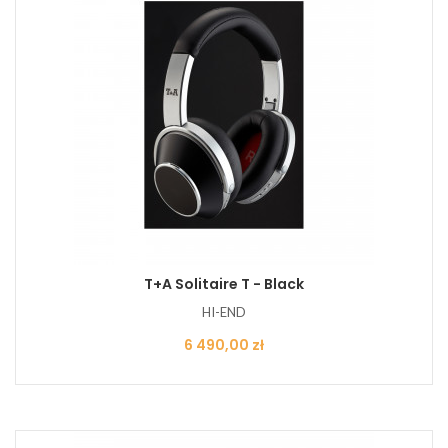
T+A Solitaire T - Black
HI-END
Cena
6 490,00 zł