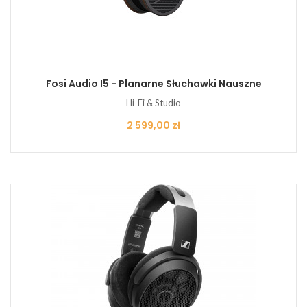
Fosi Audio I5 - Planarne Słuchawki Nauszne
Hi-Fi & Studio
Cena
2 599,00 zł