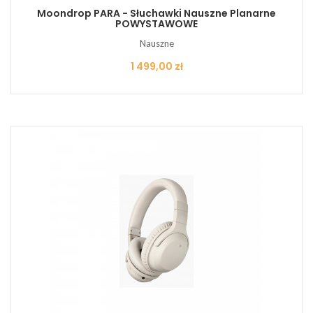
Moondrop PARA - Słuchawki Nauszne Planarne
POWYSTAWOWE
Nauszne
Cena
1 499,00 zł