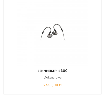
SENNHEISER IE 600
Dokanałowe
Cena
2 599,00 zł