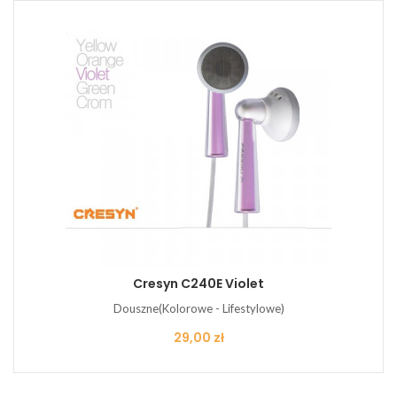
Cresyn C240E Violet
Douszne(Kolorowe - Lifestylowe)
Cena
29,00 zł