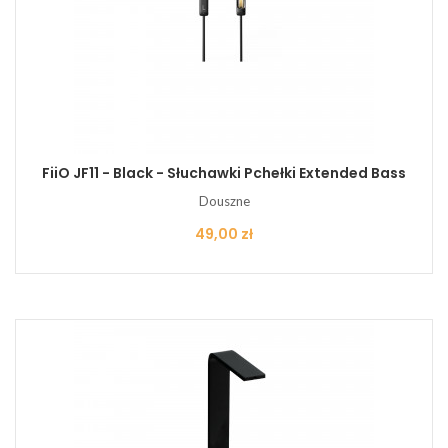
FiiO JF11 - Black - Słuchawki Pchełki Extended Bass
Douszne
Cena
49,00 zł