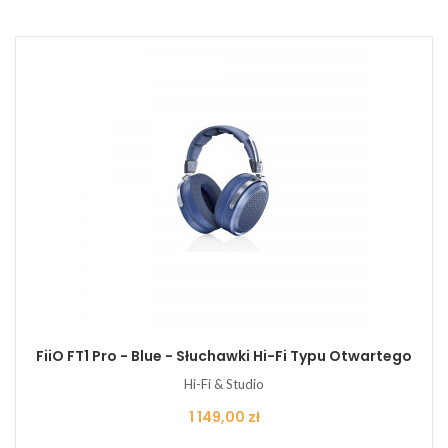
FiiO FT1 Pro - Blue - Słuchawki Hi-Fi Typu Otwartego
Hi-Fi & Studio
Cena
1 149,00 zł