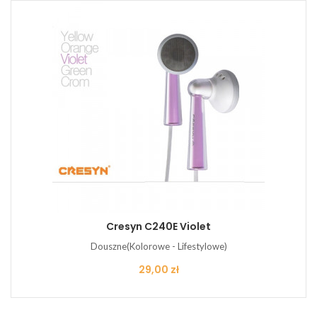
Cresyn C240E Violet
Douszne(Kolorowe - Lifestylowe)
Cena
29,00 zł