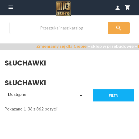

shopping_cart
person

Zmieniamy się dla Ciebie
– sklep w przebudowie –
Przepras
SŁUCHAWKI
SŁUCHAWKI
Dostępne

FILTR
Pokazano 1-36 z 862 pozycji