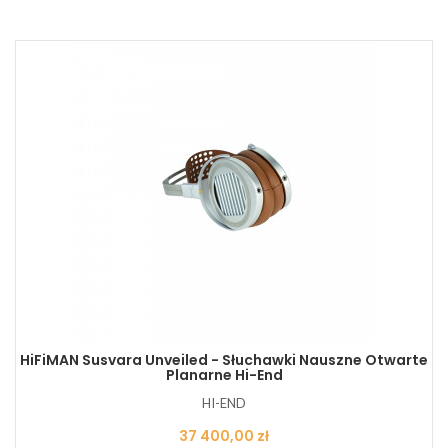
HiFiMAN Susvara Unveiled - Słuchawki Nauszne Otwarte
Planarne Hi-End
HI-END
Cena
37 400,00 zł