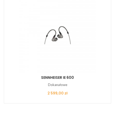
SENNHEISER IE 600
Dokanałowe
Cena
2 599,00 zł