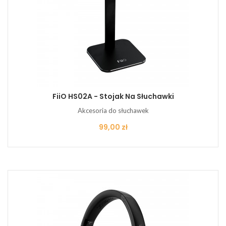
FiiO HS02A - Stojak Na Słuchawki
Akcesoria do słuchawek
Cena
99,00 zł