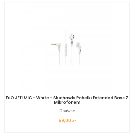
FiiO JF11 MIC - White - Słuchawki Pchełki Extended Bass Z
Mikrofonem
Douszne
Cena
59,00 zł