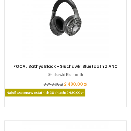
FOCAL Bathys Black - Słuchawki Bluetooth Z ANC
Słuchawki Bluetooth
Cena
Cena
2 480,00 zł
3 790,00 zł
podstawowa
Najniższa cena w ostatnich 30 dniach: 2 480,00 zł