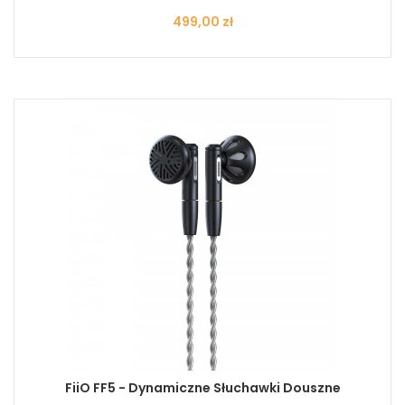
Cena
499,00 zł
FiiO FF5 - Dynamiczne Słuchawki Douszne