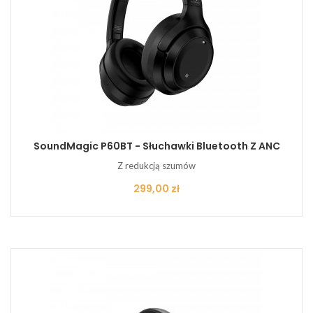
SoundMagic P60BT - Słuchawki Bluetooth Z ANC
Z redukcją szumów
Cena
299,00 zł