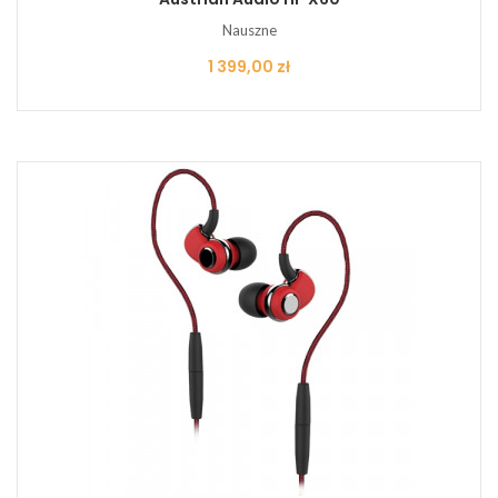
Nauszne
Cena
1 399,00 zł