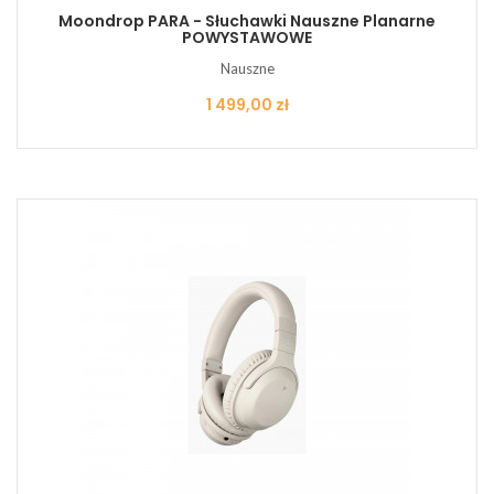
Moondrop PARA - Słuchawki Nauszne Planarne
POWYSTAWOWE
Nauszne
Cena
1 499,00 zł