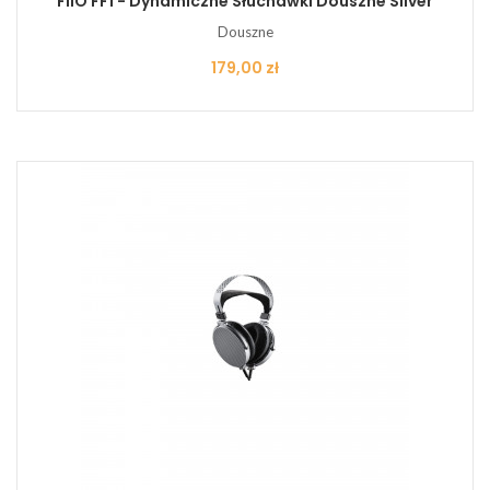
FiiO FF1 - Dynamiczne Słuchawki Douszne Silver
Douszne
Cena
179,00 zł