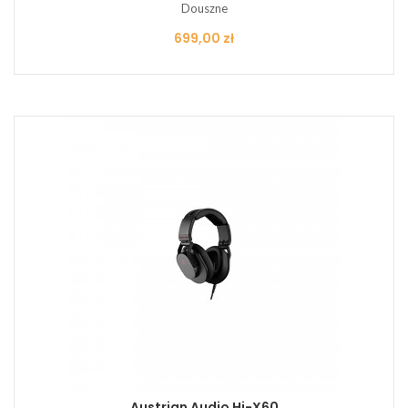
Douszne
Cena
699,00 zł
Austrian Audio Hi-X60