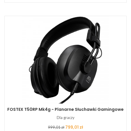
FOSTEX T50RP Mk4g - Planarne Słuchawki Gamingowe
Dla graczy
Cena
Cena
799,01 zł
999,01 zł