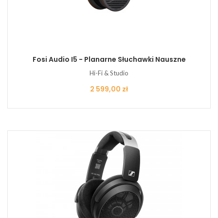
Fosi Audio I5 - Planarne Słuchawki Nauszne
Hi-Fi & Studio
Cena
2 599,00 zł