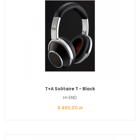
T+A Solitaire T - Black
HI-END
Cena
6 490,00 zł