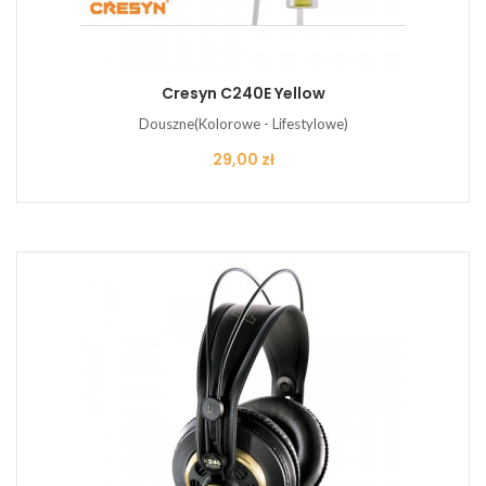
Cresyn C240E Yellow
Douszne(Kolorowe - Lifestylowe)
Cena
29,00 zł