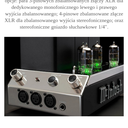
opcje: para 3-pinowych zbalansowanych złączy XLR dla
dedykowanego monofonicznego lewego i prawego
wyjścia zbalansowanego; 4-pinowe zbalansowane złącze
XLR dla zbalansowanego wyjścia stereofonicznego; oraz
stereofoniczne gniazdo słuchawkowe 1/4″.