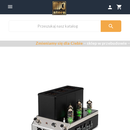

shopping_cart
person

Zmieniamy się dla Ciebie
– sklep w przebudowie –
Przepras