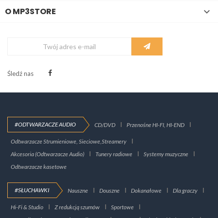
O MP3STORE

Śledź nas
#ODTWARZACZE AUDIO
CD/DVD
Przenośne HI-FI, HI-END
Odtwarzacze Strumieniowe, Sieciowe,Streamery
Akcesoria (Odtwarzacze Audio)
Tunery radiowe
Systemy muzyczne
Odtwarzacze kasetowe
#SŁUCHAWKI
Nauszne
Douszne
Dokanałowe
Dla graczy
Hi-Fi & Studio
Z redukcją szumów
Sportowe