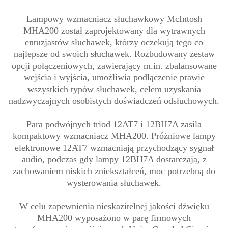
Lampowy wzmacniacz słuchawkowy McIntosh
MHA200 został zaprojektowany dla wytrawnych
entuzjastów słuchawek, którzy oczekują tego co
najlepsze od swoich słuchawek. Rozbudowany zestaw
opcji połączeniowych, zawierający m.in. zbalansowane
wejścia i wyjścia, umożliwia podłączenie prawie
wszystkich typów słuchawek, celem uzyskania
nadzwyczajnych osobistych doświadczeń odsłuchowych.
Para podwójnych triod 12AT7 i 12BH7A zasila
kompaktowy wzmacniacz MHA200. Próżniowe lampy
elektronowe 12AT7 wzmacniają przychodzący sygnał
audio, podczas gdy lampy 12BH7A dostarczają, z
zachowaniem niskich zniekształceń, moc potrzebną do
wysterowania słuchawek.
W celu zapewnienia nieskazitelnej jakości dźwięku
MHA200 wyposażono w parę firmowych