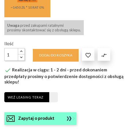
~1450 ZŁ * 10 RAT 0%
Uwaga
przed zakupami ratalnymi
prosimy skontaktować się z obsługą sklepu.
Ilość

compare_arrows
DODAJ DO KOSZYKA

Realizacja w ciągu: 1 - 2 dni - przed dokonaniem
przedpłaty prosimy o potwierdzenie dostępności z obsługą
sklepu!
WEŹ LEASING TERAZ
Zapytaj o produkt