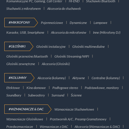
Komunikacyjne PC, Gaming, Call Center
HI-END
Słuchawki Bluetooth
Słuchawki z mikrofonem
Akcesoria do słuchawek
#MIKROFONY
Pojemnościowe
Dynamiczne
Lampowe
Karaoke, USB, Smartphone
Akcesoria do mikrofonów
Inne (Mikrofony DJ)
#GŁOŚNIKI
Głośniki instalacyjne
Głośniki multimedialne
Głośniki przenośne/bluetooth
Głośniki Streaming/WIFI
Głośniki zewnętrzne
Akcesoria (Głośniki)
#KOLUMNY
Akcesoria (kolumny)
Aktywne
Centralne (kolumny)
Efektowe
Kino domowe
Podłogowe stereo
Podstawkowe, monitory
Soundbary
Subwoofery
Surround
Ścienne
#WZMACNIACZE & DAC
Wzmacniacze Słuchawkowe
Wzmacniacze Głośnikowe
Przetwornik A/C , Preamp Gramofonowy
Przedwzmacniacze
Wzmacniacze z DAC
Akcesoria (Wzmacniacze & DAC)