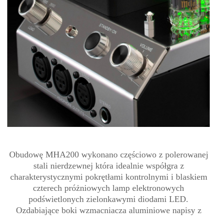
Obudowę MHA200 wykonano częściowo z polerowanej
stali nierdzewnej która idealnie współgra z
charakterystycznymi pokrętłami kontrolnymi i blaskiem
czterech próżniowych lamp elektronowych
podświetlonych zielonkawymi diodami LED.
Ozdabiające boki wzmacniacza aluminiowe napisy z