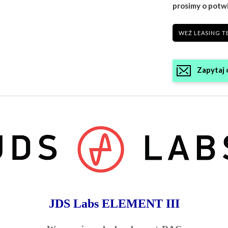
prosimy o potw
WEŹ LEASING T
Zapytaj 
JDS Labs ELEMENT III