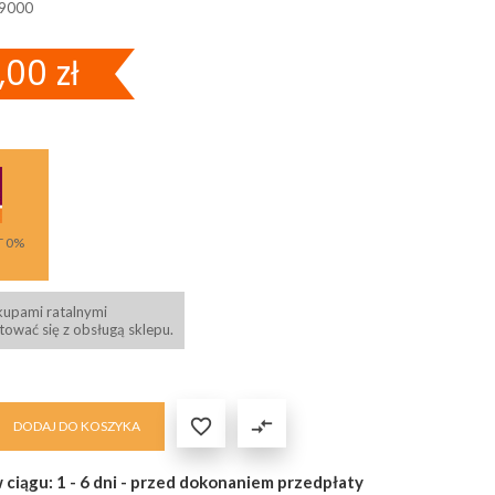
9000
,00 zł
T 0%
kupami ratalnymi
ować się z obsługą sklepu.

compare_arrows
DODAJ DO KOSZYKA
 ciągu: 1 - 6 dni - przed dokonaniem przedpłaty