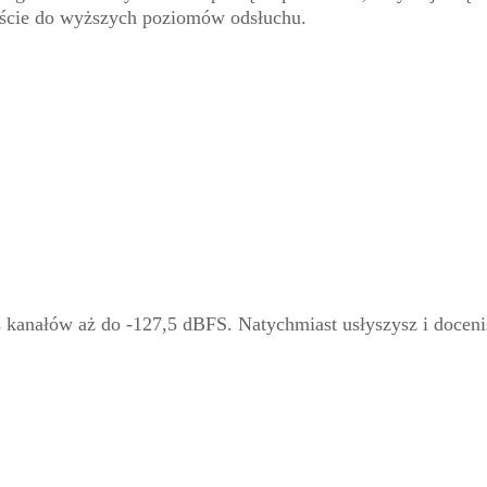
jście do wyższych poziomów odsłuchu.
ns kanałów aż do -127,5 dBFS. Natychmiast usłyszysz i docen