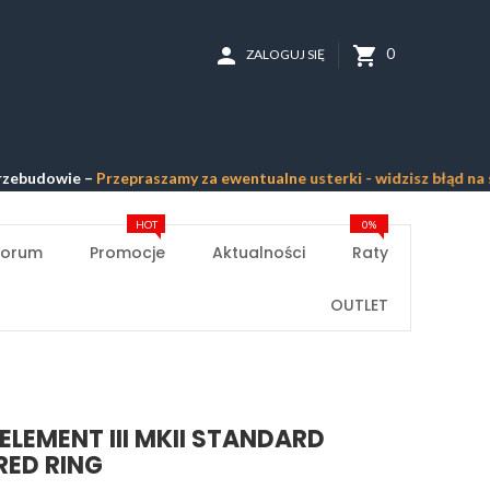
person
shopping_cart
0
ZALOGUJ SIĘ
wie –
Przepraszamy za ewentualne usterki - widzisz błąd na stronie?
HOT
0%
Forum
Promocje
Aktualności
Raty
OUTLET
ELEMENT III MKII STANDARD
RED RING