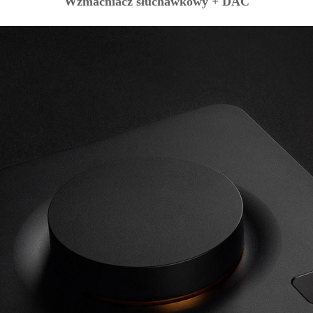
Wzmacniacz słuchawkowy + DAC