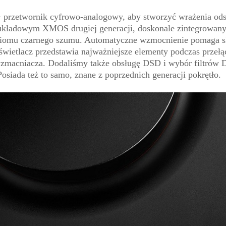
 przetwornik cyfrowo-analogowy, aby stworzyć wrażenia ods
u układowym XMOS drugiej generacji, doskonale zintegrowa
iomu czarnego szumu. Automatyczne wzmocnienie pomaga skup
świetlacz przedstawia najważniejsze elementy podczas przeł
macniacza. Dodaliśmy także obsługę DSD i wybór filtrów D
siada też to samo, znane z poprzednich generacji pokrętło.