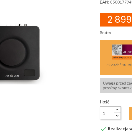
EAN:
850017794
2 899
Brutto
~290 ZŁ * 10 RA
Uwaga
przed za
prosimy skontakt
Ilość

Realizacja w