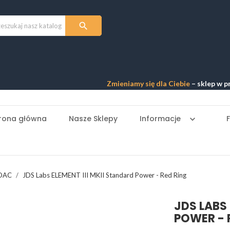

Zmieniamy się dla Ciebie
– sklep w przebudo
rona główna
Nasze Sklepy
Informacje
keyboard_arrow_down
 DAC
JDS Labs ELEMENT III MKII Standard Power - Red Ring
JDS LABS 
POWER - 