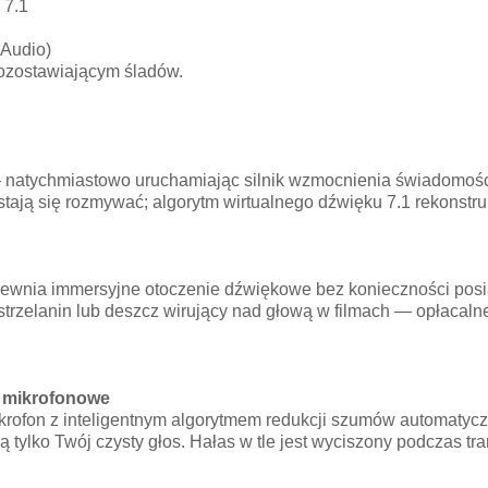
 7.1
 Audio)
ozostawiającym śladów.
— natychmiastowo uruchamiając silnik wzmocnienia świadomośc
zestają się rozmywać; algorytm wirtualnego dźwięku 7.1 rekonstr
pewnia immersyjne otoczenie dźwiękowe bez konieczności pos
 strzelanin lub deszcz wirujący nad głową w filmach — opłacal
y mikrofonowe
rofon z inteligentnym algorytmem redukcji szumów automatyczn
tylko Twój czysty głos. Hałas w tle jest wyciszony podczas tr