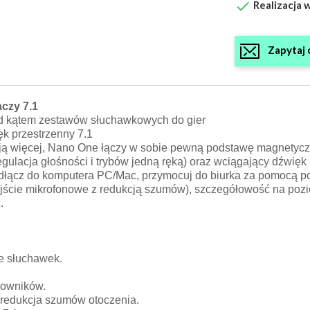

Realizacja w
Zapytaj 
czy 7.1
d kątem zestawów słuchawkowych do gier
k przestrzenny 7.1
ją więcej, Nano One łączy w sobie pewną podstawę magnetyczną
egulacja głośności i trybów jedną ręką) oraz wciągający dźwięk
dłącz do komputera PC/Mac, przymocuj do biurka za pomocą po
ście mikrofonowe z redukcją szumów), szczegółowość na pozio
.
e słuchawek.
rowników.
) redukcja szumów otoczenia.