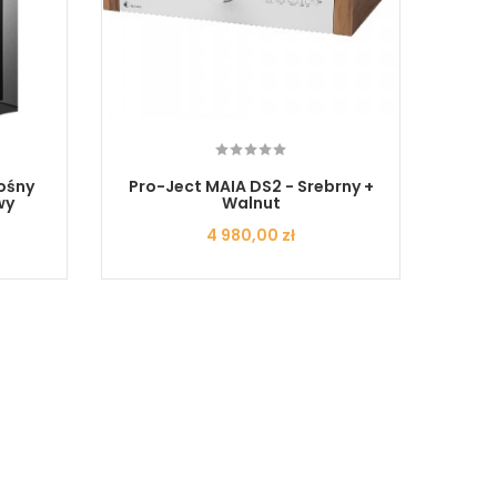
ośny
Pro-Ject MAIA DS2 - Srebrny +
Fosi 
wy
Walnut
Cena
4 980,00 zł