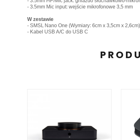
- 3.5mm HP/Mic jack: gniazdo słuchawkowo-mikr
- 3.5mm Mic input: wejście mikrofonowe 3,5 mm
W zestawie
- SMSL Nano One (Wymiary: 6cm x 3,5cm x 2,6cm)
- Kabel USB A/C do USB C
PRODU