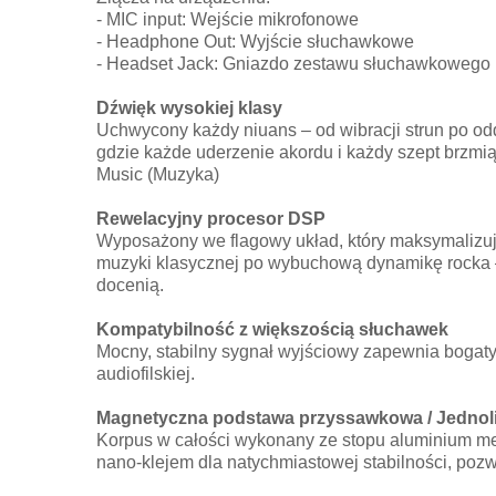
- MIC input: Wejście mikrofonowe
- Headphone Out: Wyjście słuchawkowe
- Headset Jack: Gniazdo zestawu słuchawkowego
Dźwięk wysokiej klasy
Uchwycony każdy niuans – od wibracji strun po odd
gdzie każde uderzenie akordu i każdy szept brzmi
Music (Muzyka)
Rewelacyjny procesor DSP
Wyposażony we flagowy układ, który maksymalizuj
muzyki klasycznej po wybuchową dynamikę rocka – ka
docenią.
Kompatybilność z większością słuchawek
Mocny, stabilny sygnał wyjściowy zapewnia bogaty
audiofilskiej.
Magnetyczna podstawa przyssawkowa / Jednol
Korpus w całości wykonany ze stopu aluminium me
nano-klejem dla natychmiastowej stabilności, poz