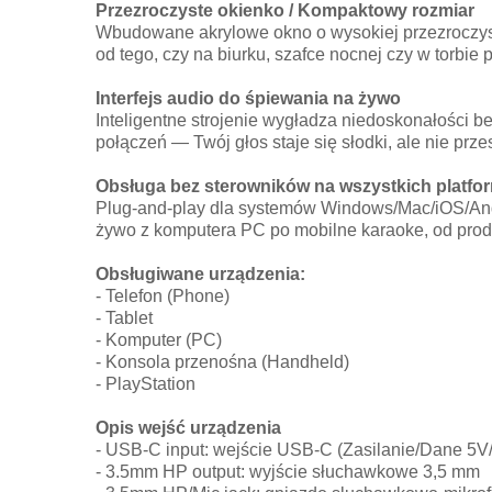
Przezroczyste okienko / Kompaktowy rozmiar
Wbudowane akrylowe okno o wysokiej przezroczys
od tego, czy na biurku, szafce nocnej czy w torbie 
Interfejs audio do śpiewania na żywo
Inteligentne strojenie wygładza niedoskonałości 
połączeń — Twój głos staje się słodki, ale nie prze
Obsługa bez sterowników na wszystkich platfo
Plug-and-play dla systemów Windows/Mac/iOS/Andr
żywo z komputera PC po mobilne karaoke, od prod
Obsługiwane urządzenia:
- Telefon (Phone)
- Tablet
- Komputer (PC)
- Konsola przenośna (Handheld)
- PlayStation
Opis wejść urządzenia
- USB-C input: wejście USB-C (Zasilanie/Dane 5V
- 3.5mm HP output: wyjście słuchawkowe 3,5 mm