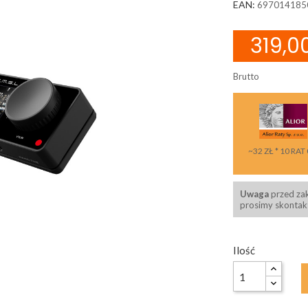
EAN:
697014185
319,00
Brutto
~32 ZŁ * 10 RAT
Uwaga
przed za
prosimy skontakt
Ilość