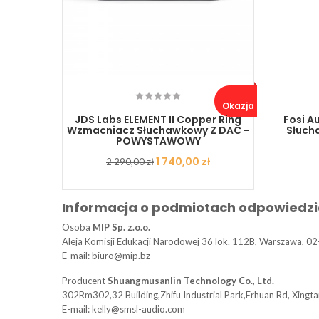
Okazja ..
MP
JDS Labs ELEMENT II Copper Ring
Fosi A
Wzmacniacz Słuchawkowy Z DAC -
Słucha
POWYSTAWOWY
Cena
Cena
1 740,00 zł
2 290,00 zł
podstawowa
Informacja o podmiotach odpowiedzi
Osoba
MIP Sp. z.o.o.
Aleja Komisji Edukacji Narodowej 36 lok. 112B, Warszawa, 02
E-mail: biuro@mip.bz
Producent
Shuangmusanlin Technology Co., Ltd.
302Rm302,32 Building,Zhifu Industrial Park,Erhuan Rd, Xing
E-mail: kelly@smsl-audio.com