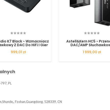
udio K7 Black - Wzmacniacz
Astell&Kern HC5 - Przen
wkowy Z DAC Do HiFi I Gier
DAC/AMP Słuchawko
Cena
999,01 zł
Cena
1 999,00 zł
alnych
-797, PL
tan,Shunde,, Foshan,Guangdong, 528339, CN