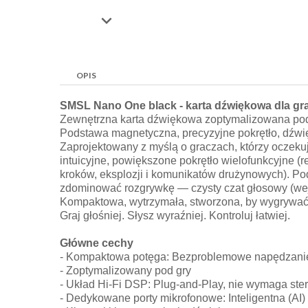

OPIS
SMSL Nano One black - karta dźwiękowa dla gra
Zewnętrzna karta dźwiękowa zoptymalizowana po
Podstawa magnetyczna, precyzyjne pokrętło, dźwię
Zaprojektowany z myślą o graczach, którzy oczeku
intuicyjne, powiększone pokrętło wielofunkcyjne (r
kroków, eksplozji i komunikatów drużynowych). Po
zdominować rozgrywkę — czysty czat głosowy (wej
Kompaktowa, wytrzymała, stworzona, by wygrywać
Graj głośniej. Słysz wyraźniej. Kontroluj łatwiej.
Główne cechy
- Kompaktowa potęga: Bezproblemowe napędzani
- Zoptymalizowany pod gry
- Układ Hi-Fi DSP: Plug-and-Play, nie wymaga ste
- Dedykowane porty mikrofonowe: Inteligentna (AI