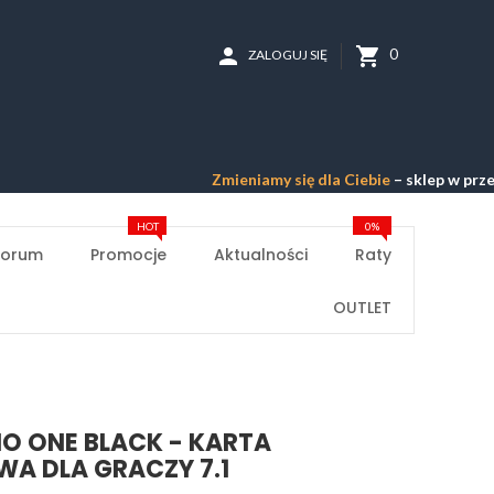
person
shopping_cart
0
ZALOGUJ SIĘ
Zmieniamy się dla Ciebie
– sklep w przebudowie 
HOT
0%
Forum
Promocje
Aktualności
Raty
OUTLET
O ONE BLACK - KARTA
A DLA GRACZY 7.1