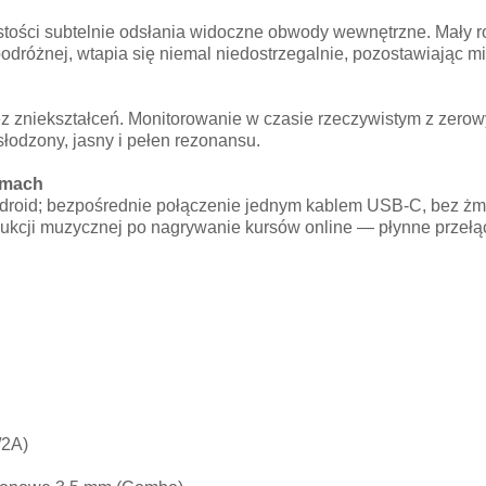
tości subtelnie odsłania widoczne obwody wewnętrzne. Mały 
podróżnej, wtapia się niemal niedostrzegalnie, pozostawiając miej
bez zniekształceń. Monitorowanie w czasie rzeczywistym z zer
słodzony, jasny i pełen rezonansu.
rmach
oid; bezpośrednie połączenie jednym kablem USB-C, bez żmudn
ukcji muzycznej po nagrywanie kursów online — płynne przełą
/2A)