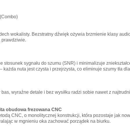
 (Combo)
ech wokalisty. Bezstratny dźwięk ożywia brzmienie klasy audiof
ą prawdziwie.
e stosunek sygnału do szumu (SNR) i minimalizuje zniekształc
żda nuta jest czysta i przejrzysta, co eliminuje szumy tła dla
 bas, wyraźne detale i bez wysiłku radzi sobie nawet z najtru
ita obudowa frezowana CNC
todą CNC, o monolitycznej konstrukcji, która pozostaje jak n
walając w mgnieniu oka zachować porządek na biurku.