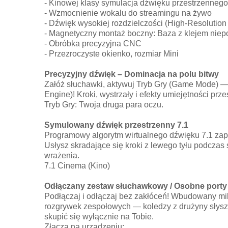
- Kinowej klasy symulacja dźwięku przestrzennego
- Wzmocnienie wokalu do streamingu na żywo
- Dźwięk wysokiej rozdzielczości (High-Resolution
- Magnetyczny montaż boczny: Baza z klejem niep
- Obróbka precyzyjna CNC
- Przezroczyste okienko, rozmiar Mini
Precyzyjny dźwięk – Dominacja na polu bitwy
Załóż słuchawki, aktywuj Tryb Gry (Game Mode) 
Engine)! Kroki, wystrzały i efekty umiejętności pr
Tryb Gry: Twoja druga para oczu.
Symulowany dźwięk przestrzenny 7.1
Programowy algorytm wirtualnego dźwięku 7.1 za
Usłysz skradające się kroki z lewego tyłu podczas
wrażenia.
7.1 Cinema (Kino)
Odłączany zestaw słuchawkowy / Osobne port
Podłączaj i odłączaj bez zakłóceń! Wbudowany mik
rozgrywek zespołowych — koledzy z drużyny słyszą 
skupić się wyłącznie na Tobie.
Złącza na urządzeniu: