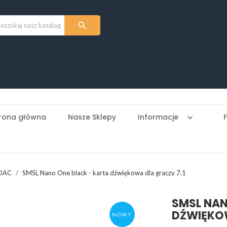

rona główna
Nasze Sklepy
Informacje
keyboard_arrow_down
 DAC
SMSL Nano One black - karta dźwiękowa dla graczy 7.1
SMSL NAN
DŹWIĘKOW
NOWY