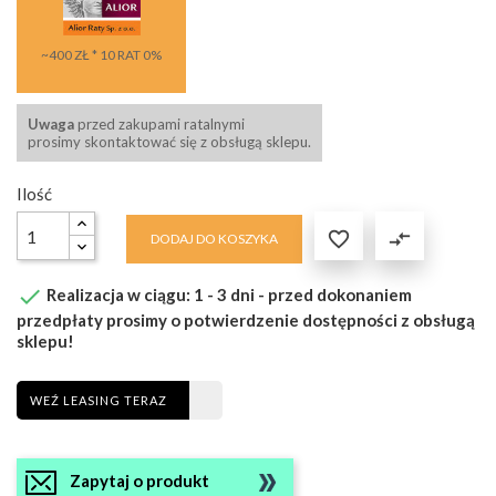
~400 ZŁ * 10 RAT 0%
Uwaga
przed zakupami ratalnymi
prosimy skontaktować się z obsługą sklepu.
Ilość

compare_arrows
DODAJ DO KOSZYKA

Realizacja w ciągu: 1 - 3 dni - przed dokonaniem
przedpłaty prosimy o potwierdzenie dostępności z obsługą
sklepu!
WEŹ LEASING TERAZ
Zapytaj o produkt