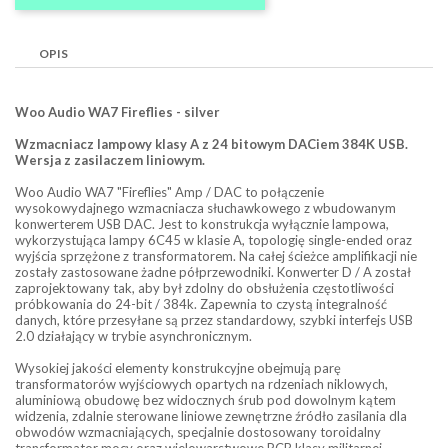
OPIS
Woo Audio WA7 Fireflies - silver
Wzmacniacz lampowy klasy A z 24 bitowym DACiem 384K USB.
Wersja z zasilaczem liniowym.
Woo Audio WA7 "Fireflies" Amp / DAC to połączenie
wysokowydajnego wzmacniacza słuchawkowego z wbudowanym
konwerterem USB DAC. Jest to konstrukcja wyłącznie lampowa,
wykorzystująca lampy 6C45 w klasie A, topologię single-ended oraz
wyjścia sprzężone z transformatorem. Na całej ścieżce amplifikacji nie
zostały zastosowane żadne półprzewodniki. Konwerter D / A został
zaprojektowany tak, aby był zdolny do obsłużenia częstotliwości
próbkowania do 24-bit / 384k. Zapewnia to czystą integralność
danych, które przesyłane są przez standardowy, szybki interfejs USB
2.0 działający w trybie asynchronicznym.
Wysokiej jakości elementy konstrukcyjne obejmują parę
transformatorów wyjściowych opartych na rdzeniach niklowych,
aluminiową obudowę bez widocznych śrub pod dowolnym kątem
widzenia, zdalnie sterowane liniowe zewnętrzne źródło zasilania dla
obwodów wzmacniających, specjalnie dostosowany toroidalny
transformator mocy oraz wielowarstwowe PCB klasy militarnej.