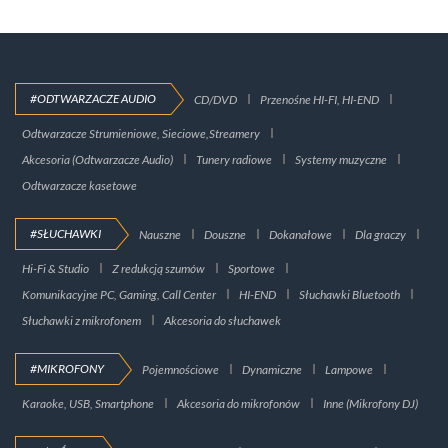
#ODTWARZACZE AUDIO
CD/DVD
Przenośne HI-FI, HI-END
Odtwarzacze Strumieniowe, Sieciowe,Streamery
Akcesoria (Odtwarzacze Audio)
Tunery radiowe
Systemy muzyczne
Odtwarzacze kasetowe
#SŁUCHAWKI
Nauszne
Douszne
Dokanałowe
Dla graczy
Hi-Fi & Studio
Z redukcją szumów
Sportowe
Komunikacyjne PC, Gaming, Call Center
HI-END
Słuchawki Bluetooth
Słuchawki z mikrofonem
Akcesoria do słuchawek
#MIKROFONY
Pojemnościowe
Dynamiczne
Lampowe
Karaoke, USB, Smartphone
Akcesoria do mikrofonów
Inne (Mikrofony DJ)