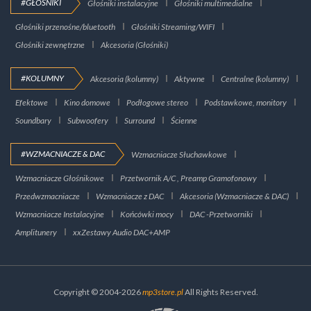
#GŁOŚNIKI
Głośniki instalacyjne
Głośniki multimedialne
Głośniki przenośne/bluetooth
Głośniki Streaming/WIFI
Głośniki zewnętrzne
Akcesoria (Głośniki)
#KOLUMNY
Akcesoria (kolumny)
Aktywne
Centralne (kolumny)
Efektowe
Kino domowe
Podłogowe stereo
Podstawkowe, monitory
Soundbary
Subwoofery
Surround
Ścienne
#WZMACNIACZE & DAC
Wzmacniacze Słuchawkowe
Wzmacniacze Głośnikowe
Przetwornik A/C , Preamp Gramofonowy
Przedwzmacniacze
Wzmacniacze z DAC
Akcesoria (Wzmacniacze & DAC)
Wzmacniacze Instalacyjne
Końcówki mocy
DAC -Przetworniki
Amplitunery
xxZestawy Audio DAC+AMP
Copyright © 2004-2026
mp3store.pl
All Rights Reserved.