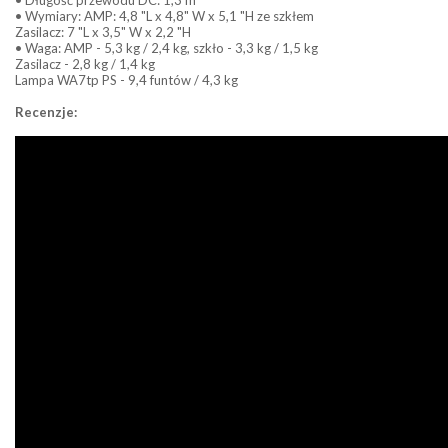
• Wymiary: AMP: 4,8 "L x 4,8" W x 5,1 "H ze szkłem
Zasilacz: 7 "L x 3,5" W x 2,2 "H
• Waga: AMP - 5,3 kg / 2,4 kg, szkło - 3,3 kg / 1,5 kg
Zasilacz - 2,8 kg / 1,4 kg
Lampa WA7tp PS - 9,4 funtów / 4,3 kg
Recenzje: