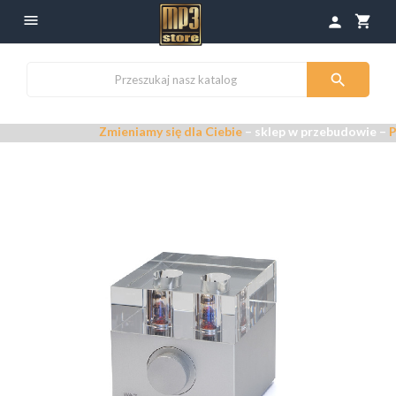

shopping_cart
person

Zmieniamy się dla Ciebie
– sklep w przebudowie –
Przepr