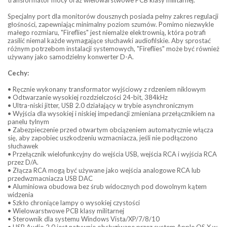
Specjalny port dla monitorów dousznych posiada pełny zakres regulacji
głośności, zapewniając minimalny poziom szumów. Pomimo niezwykle
małego rozmiaru, "Fireflies" jest niemalże elektrownią, która potrafi
zasilić niemal każde wymagające słuchawki audiofilskie. Aby sprostać
różnym potrzebom instalacji systemowych, "Fireflies" może być również
używany jako samodzielny konwerter D-A.
Cechy:
• Ręcznie wykonany transformator wyjściowy z rdzeniem niklowym
• Odtwarzanie wysokiej rozdzielczości 24-bit, 384kHz
• Ultra-niski jitter, USB 2.0 działający w trybie asynchronicznym
• Wyjścia dla wysokiej i niskiej impedancji zmieniana przełącznikiem na
panelu tylnym
• Zabezpieczenie przed otwartym obciązeniem automatycznie włącza
się, aby zapobiec uszkodzeniu wzmacniacza, jeśli nie podłączono
słuchawek
• Przełącznik wielofunkcyjny do wejścia USB, wejścia RCA i wyjścia RCA
przez D/A.
• Złącza RCA mogą być używane jako wejścia analogowe RCA lub
przedwzmacniacza USB DAC
• Aluminiowa obudowa bez śrub widocznych pod dowolnym kątem
widzenia
• Szkło chroniące lampy o wysokiej czystości
• Wielowarstwowe PCB klasy militarnej
• Sterownik dla systemu Windows Vista/XP/7/8/10
• USB Audio 2.0 jest natywnie obsługiwane przez system Apple OS X w