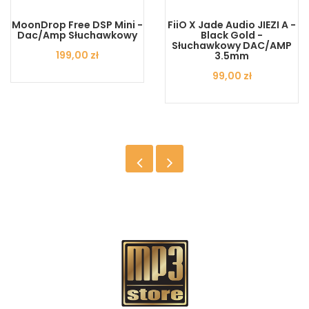
MoonDrop Free DSP Mini -
FiiO X Jade Audio JIEZI A -
Dac/amp Słuchawkowy
Black Gold -
Słuchawkowy DAC/AMP
Cena
199,00 zł
3.5mm
Cena
99,00 zł